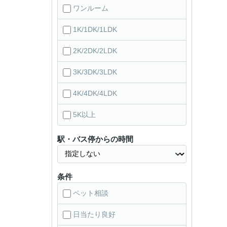
ワンルーム
1K/1DK/1LDK
2K/2DK/2LDK
3K/3DK/3LDK
4K/4DK/4LDK
5K以上
駅・バス停からの時間
条件
ペット相談
日当たり良好