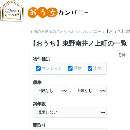
【おうち】東
全国の不動産のことならおうちカンパニー
【おうち】東野南井ノ上町の一覧
0
件
物件種別
マンション
戸建
土地
価格
～
築年数
間取り