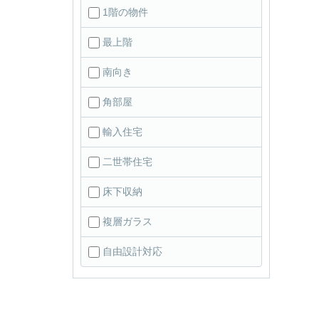
1階の物件
最上階
南向き
角部屋
輸入住宅
二世帯住宅
床下収納
複層ガラス
自由設計対応