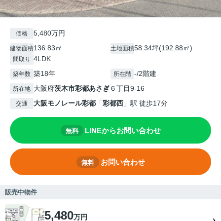
5,480万円
価格
136.83㎡
58.34坪(192.88㎡)
建物面積
土地面積
4LDK
間取り
築18年
-/2階建
築年数
所在階
大阪府
茨木市
彩都あさぎ
６丁目9-16
所在地
大阪モノレール彩都
「
彩都西
」駅 徒歩17分
交通
LINEからお問い合わせ
無料
お問い合わせ
無料
販売中物件
5,480
万円