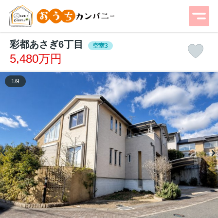
彩都あさぎ6丁目
空室3
5,480万円
1
/
9