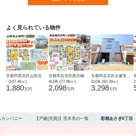
よく見られている物件
京都市西京区山田北山田町
京都市右京区西京極中沢町
京都市右京区太秦安井藤ノ木町
- (107.46㎡)
4LDK (77.88㎡)
2LDK (93.39㎡)
1,880
2,098
3,298
万円
万円
万円
ちカンパニー
【戸建(売買)】茨木市の一覧
彩都あさぎ6丁目