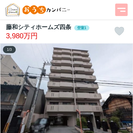
藤和シティホームズ四条
空室1
3,980万円
1
/
3