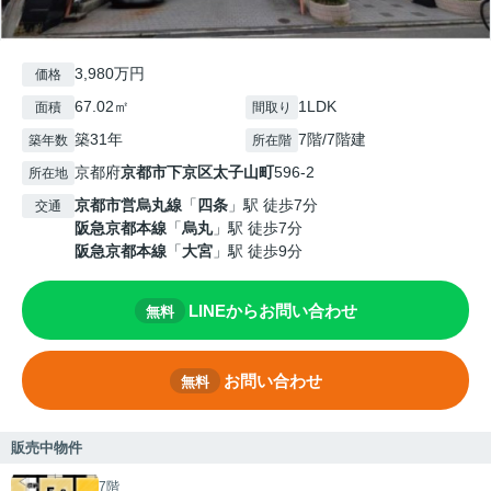
3,980万円
価格
67.02㎡
1LDK
面積
間取り
築31年
7階/7階建
築年数
所在階
京都府
京都市下京区
太子山町
596-2
所在地
京都市営烏丸線
「
四条
」駅 徒歩7分
交通
阪急京都本線
「
烏丸
」駅 徒歩7分
阪急京都本線
「
大宮
」駅 徒歩9分
LINEからお問い合わせ
無料
お問い合わせ
無料
販売中物件
7階