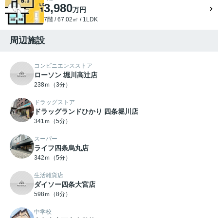
3,980
万円
7階 / 67.02㎡ / 1LDK
周辺施設
コンビニエンスストア
ローソン 堀川高辻店
238ｍ（3分）
ドラッグストア
ドラッグランドひかり 四条堀川店
341ｍ（5分）
スーパー
ライフ四条烏丸店
342ｍ（5分）
生活雑貨店
ダイソー四条大宮店
598ｍ（8分）
中学校