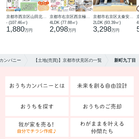
京都市西京区山田北山田町
京都市右京区西京極中沢町
京都市右京区太秦安井藤ノ木町
- (107.46㎡)
4LDK (77.88㎡)
2LDK (93.39㎡)
4
1,880
2,098
3,298
万円
万円
万円
カンパニー
【土地(売買)】京都市伏見区の一覧
新町九丁目