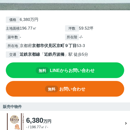
6,380万円
価格
196.77㎡
59.52坪
土地面積
坪数
-
-/-
築年数
所在階
京都府
京都市伏見区
京町９丁目
53-3
所在地
近鉄京都線
「
近鉄丹波橋
」駅 徒歩5分
交通
LINEからお問い合わせ
無料
お問い合わせ
無料
販売中物件
6,380
万円
- / 196.77㎡ / -