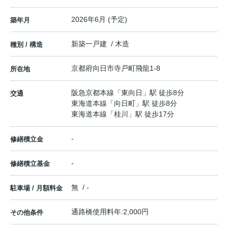
2026年6月 (予定)
築年月
新築一戸建 / 木造
種別 / 構造
京都府
向日市
寺戸町
飛龍1-8
所在地
阪急京都本線
「
東向日
」駅 徒歩8分
交通
東海道本線
「
向日町
」駅 徒歩8分
東海道本線
「
桂川
」駅 徒歩17分
-
修繕積立金
-
修繕積立基金
無 / -
駐車場 / 月額料金
通路橋使用料年:2,000円
その他条件