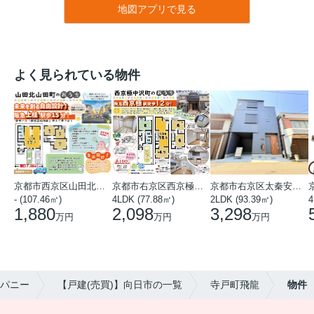
地図アプリで見る
よく見られている物件
京都市西京区山田北山田町
京都市右京区西京極中沢町
京都市右京区太秦安井藤ノ木町
- (107.46㎡)
4LDK (77.88㎡)
2LDK (93.39㎡)
4
1,880
2,098
3,298
万円
万円
万円
パニー
【戸建(売買)】向日市の一覧
寺戸町飛龍
物件