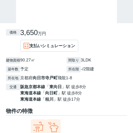
3,650
価格
万円
支払いシミュレーション
90.27㎡
3LDK
建物面積
間取り
予定
-/2階建
築年数
所在階
京都府
向日市
寺戸町
飛龍1-8
所在地
阪急京都本線
「
東向日
」駅 徒歩8分
交通
東海道本線
「
向日町
」駅 徒歩8分
東海道本線
「
桂川
」駅 徒歩17分
物件の特徴