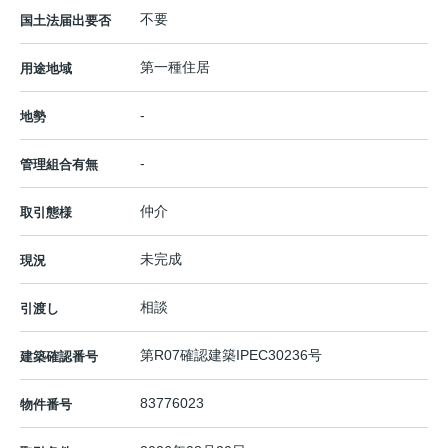
不要
国土法届出要否
第一種住居
用途地域
-
地勢
-
管理組合有無
仲介
取引態様
未完成
現況
相談
引渡し
第R07確認建築IPEC30236号
建築確認番号
83776023
物件番号