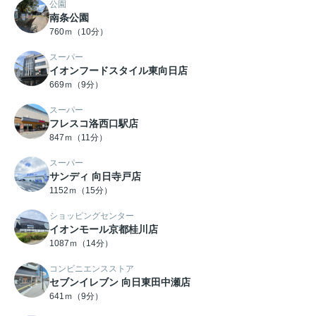
公園
南条公園
760ｍ（10分）
スーパー
イオンフードスタイル東向日店
669ｍ（9分）
スーパー
フレスコ洛西口駅店
847ｍ（11分）
スーパー
サンディ 向日寺戸店
1152ｍ（15分）
ショッピングセンター
イオンモール京都桂川店
1087ｍ（14分）
コンビニエンスストア
セブンイレブン 向日東田中瀬店
641ｍ（9分）