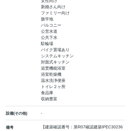
女性向け
新婚さん向け
ファミリー向け
旗竿地
バルコニー
公営水道
公共下水
駐輪場
バイク置場あり
システムキッチン
対面式キッチン
追焚機能浴室
浴室乾燥機
温水洗浄便座
トイレ２ヶ所
食品庫
収納豊富
-
設備(その他)
【建築確認番号：第R07確認建築IPEC30236
備考