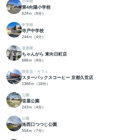
小学校
第4向陽小学校
624ｍ（8分）
中学校
寺戸中学校
244ｍ（4分）
居酒屋
ちゃんがら 東向日町店
688ｍ（9分）
喫茶店・カフェ
スターバックスコーヒー 京都久世店
1366ｍ（18分）
公園
笹屋公園
243ｍ（4分）
公園
洛西口つつじ公園
554ｍ（7分）