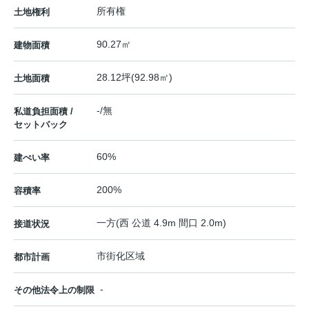
所有権
土地権利
90.27㎡
建物面積
28.12坪(92.98㎡)
土地面積
-/無
私道負担面積 /
セットバック
60%
建ぺい率
200%
容積率
一方(西 公道 4.9m 間口 2.0m)
接道状況
市街化区域
都市計画
-
その他法令上の制限