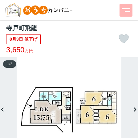
寺戸町飛龍
8月3日 値下げ
3,650
万円
1
/
3