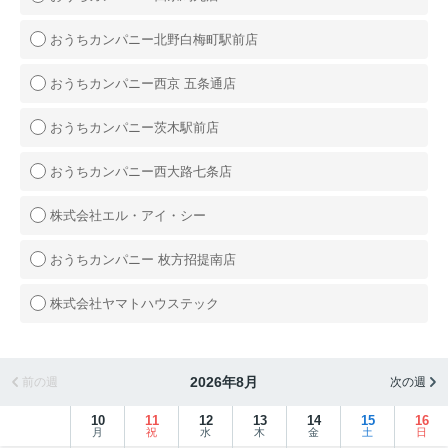
おうちカンパニー北野白梅町駅前店
おうちカンパニー西京 五条通店
おうちカンパニー茨木駅前店
おうちカンパニー西大路七条店
株式会社エル・アイ・シー
おうちカンパニー 枚方招提南店
株式会社ヤマトハウステック
2026年8月
前の週
次の週
10
11
12
13
14
15
16
月
祝
水
木
金
土
日