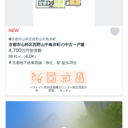
NEW
京都市山科区西野山中鳥井町
京都市山科区西野山中鳥井町の中古一戸建
4,700
万円
管理費
-
98.41㎡（4LDK）
京都地下鉄東西線「椥辻」駅 徒歩20分
バストイレ
室内洗濯機
カウンター
独立洗面台
別
置場
キッチン