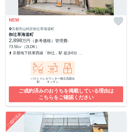
NEW
京都市山科区椥辻草海道町
椥辻草海道町
2,898
万円（参考価格）
管理費
-
73.50㎡（2LDK）
京都地下鉄東西線「椥辻」駅 徒歩6分
「椥辻駅」バス停下車 徒歩
バストイレ
カウンター
独立洗面台
別
キッチン
ご成約済みのおうちを掲載している理由は
こちらをご確認ください
ご成約済み