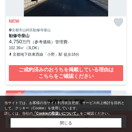
NEW
京都市山科区勧修寺柴山
勧修寺柴山
4,750
万円（参考価格）
管理費
-
102.39㎡（3LDK）
京都地下鉄東西線「小野」駅 徒歩18分
ご成約済みのおうちを掲載している理由は
こちらをご確認ください
ご成約済み
検索条件を変更
当サイトでは、お客様の当サイト利用状況把握、サービス向上検討を目的と
して、クッキー（Cookie）を使用しています。
詳しくは、当社の
「Cookieの取扱いについて」
をご確認ください。
閉じる