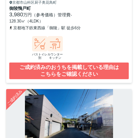
京都市山科区厨子奥花鳥町
御陵鴨戸町
3,980
万円（参考価格）
管理費
-
128.30㎡（4LDK）
京都地下鉄東西線「御陵」駅 徒歩6分
バストイレ
カウンター
別
キッチン
ご成約済みのおうちを掲載している理由は
こちらをご確認ください
ご成約済み