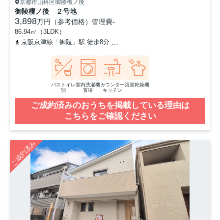
京都市山科区御陵檀ノ後
御陵檀ノ後 ２号地
3,898
万円（参考価格）
管理費
-
86.94㎡（3LDK）
京阪京津線「御陵」駅 徒歩8分
東海道本線「山科」駅 徒歩26分
バストイレ
室内洗濯機
カウンター
浴室乾燥機
別
置場
キッチン
ご成約済みのおうちを掲載している理由は
こちらをご確認ください
ご成約済み