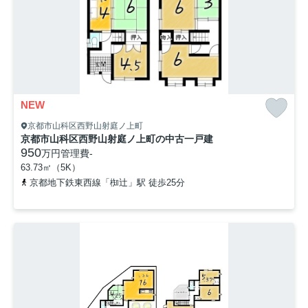
NEW
京都市山科区西野山射庭ノ上町
京都市山科区西野山射庭ノ上町の中古一戸建
950
万円
管理費
-
63.73㎡（5K）
京都地下鉄東西線「椥辻」駅 徒歩25分