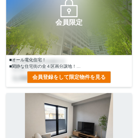
会員限定
■オール電化住宅！
■閑静な住宅街の全４区画分譲地！
■ウォークインクローゼットや天井収納など収納場所多数あ
会員登録をして限定物件を見る
り！
■天井収納は7.5帖の洋室から階段で出入りが可能です！