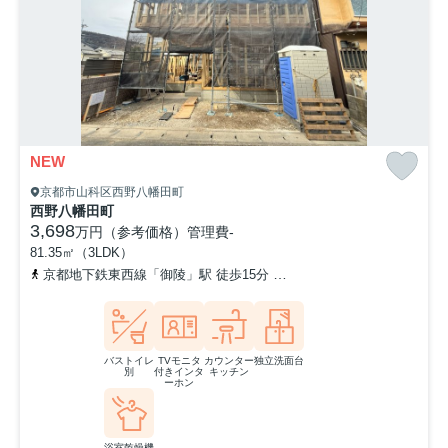
NEW
京都市山科区西野八幡田町
西野八幡田町
3,698
万円（参考価格）
管理費
-
81.35㎡（3LDK）
京都地下鉄東西線「御陵」駅 徒歩15分
京阪京津線「御陵」駅 徒歩
バストイレ
TVモニタ
カウンター
独立洗面台
別
付きインタ
キッチン
ーホン
浴室乾燥機