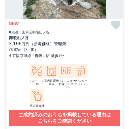
NEW
京都市山科区御陵山ノ谷
御陵山ノ谷
3,199
万円（参考価格）
管理費
-
76.82㎡（3LDK）
京阪京津線「御陵」駅 徒歩7分
「御陵駅」バス停下車 徒歩6分
バストイレ
室内洗濯機
TVモニタ
カウンター
別
置場
付きインタ
キッチン
ーホン
浴室乾燥機
ご成約済みのおうちを掲載している理由は
こちらをご確認ください