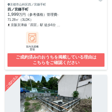
京都市山科区四ノ宮鎌手町
四ノ宮鎌手町
1,999
万円（参考価格）
管理費
-
71.28㎡（3LDK）
京阪京津線「四宮」駅 徒歩6分
東海道本線「山科」駅 徒歩15分
室内洗濯機
置場
ご成約済みのおうちを掲載している理由は
こちらをご確認ください
ご成約済み