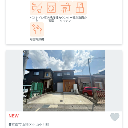
バストイレ
室内洗濯機
カウンター
独立洗面台
別
置場
キッチン
浴室乾燥機
NEW
京都市山科区小山小川町