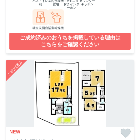
バストイレ
室内洗濯機
TVモニタ
カウンター
別
置場
付きインタ
キッチン
ーホン
独立洗面台
浴室乾燥機
ご成約済みのおうちを掲載している理由は
こちらをご確認ください
ご成約済み
NEW