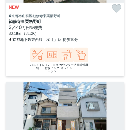
NEW
京都市山科区勧修寺東栗栖野町
勧修寺東栗栖野町
3,440
万円
管理費
-
80.19㎡（3LDK）
京都地下鉄東西線「椥辻」駅 徒歩10分
京都地下鉄東西線「小野」駅
バストイレ
TVモニタ
カウンター
浴室乾燥機
別
付きインタ
キッチン
ーホン