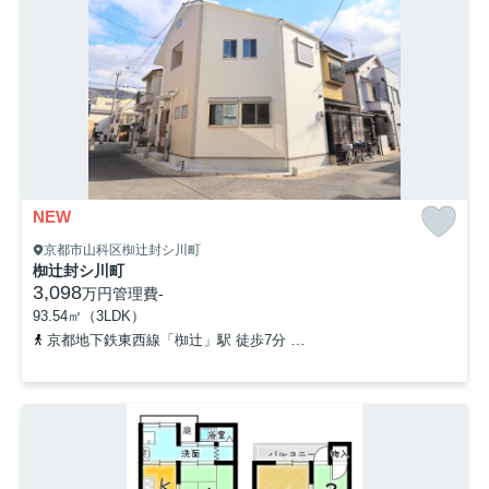
NEW
京都市山科区椥辻封シ川町
椥辻封シ川町
3,098
万円
管理費
-
93.54㎡（3LDK）
京都地下鉄東西線「椥辻」駅 徒歩7分
「椥辻橋」バス停下車 徒歩