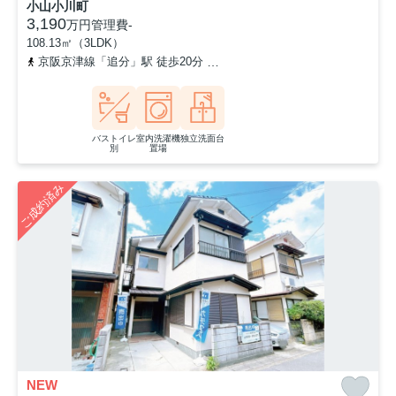
小山小川町
3,190
万円
管理費
-
108.13㎡（3LDK）
京阪京津線「追分」駅 徒歩20分
京都地下鉄東西線「東野」駅 徒歩
バストイレ
室内洗濯機
独立洗面台
別
置場
ご成約済み
NEW