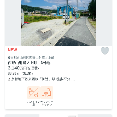
NEW
京都市山科区西野山射庭ノ上町
西野山射庭ノ上町 3号地
3,140
万円
管理費
-
88.29㎡（3LDK）
京都地下鉄東西線「椥辻」駅 徒歩27分
京都地下鉄東西線「小野」駅
バストイレ
カウンター
別
キッチン