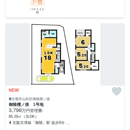
バストイレ
別
NEW
京都市山科区御陵檀ノ後
御陵檀ノ後 1号地
3,798
万円
管理費
-
85.29㎡（3LDK）
京阪京津線「御陵」駅 徒歩8分
東海道本線「山科」駅 徒歩26分