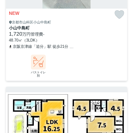
NEW
京都市山科区小山中島町
小山中島町
1,720
万円
管理費
-
48.70㎡（3LDK）
京阪京津線「追分」駅 徒歩21分
「小山南溝町」バス停下車 徒歩
バストイレ
別