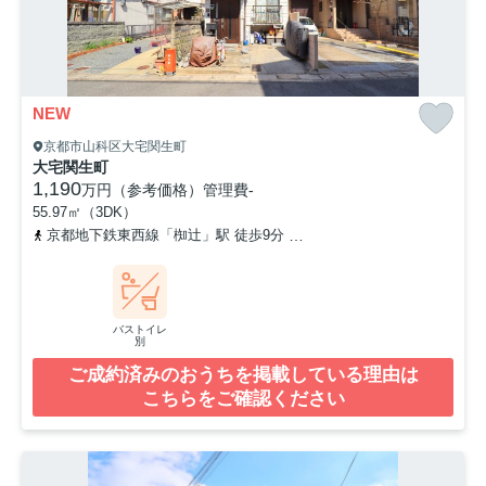
NEW
京都市山科区大宅関生町
大宅関生町
1,190
万円（参考価格）
管理費
-
55.97㎡（3DK）
京都地下鉄東西線「椥辻」駅 徒歩9分
京都地下鉄東西線「小野」駅 
バストイレ
別
ご成約済みのおうちを掲載している理由は
こちらをご確認ください