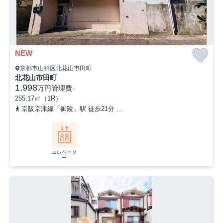
NEW
京都市山科区北花山市田町
北花山市田町
1,998
万円
管理費
-
255.17㎡（1R）
京阪京津線「御陵」駅 徒歩21分
京都地下鉄東西線「東野」駅 徒歩
エレベータ
ー