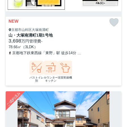
NEW
京都市山科区大塚南溝町
山・大塚南溝町1期1号地
3,698
万円
管理費
-
78.66㎡（3LDK）
京都地下鉄東西線「東野」駅 徒歩14分
京阪京津線「四宮」駅 徒歩
バストイレ
カウンター
浴室乾燥機
別
キッチン
ご成約済み