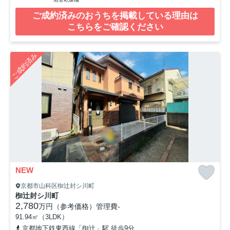
ご成約済みのおうちを掲載している理由は
こちらをご確認ください
ご成約済み
NEW
京都市山科区椥辻封シ川町
椥辻封シ川町
2,780
万円（参考価格）
管理費
-
91.94㎡（3LDK）
京都地下鉄東西線「椥辻」駅 徒歩9分