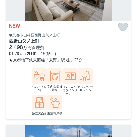
NEW
京都市山科区西野山欠ノ上町
西野山欠ノ上町
2,498
万円
管理費
-
91.76㎡（2LDK＋1S(納戸)）
京都地下鉄東西線「東野」駅 徒歩23分
バストイレ
室内洗濯機
TVモニタ
カウンター
別
置場
付きインタ
キッチン
ーホン
独立洗面台
浴室乾燥機