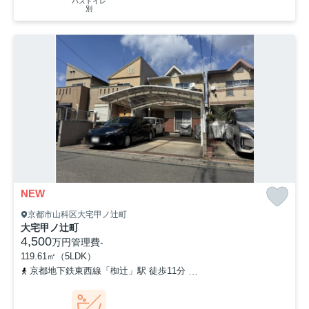
バストイレ
別
NEW
京都市山科区大宅甲ノ辻町
大宅甲ノ辻町
4,500
万円
管理費
-
119.61㎡（5LDK）
京都地下鉄東西線「椥辻」駅 徒歩11分
京都地下鉄東西線「小野」駅