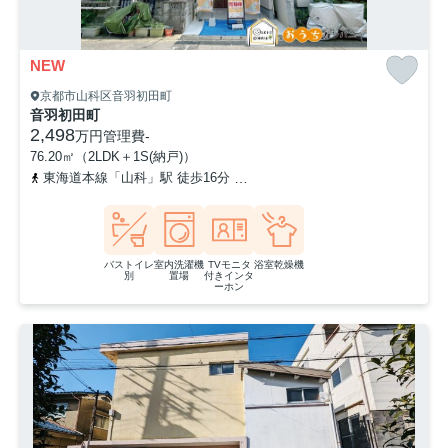
NEW
京都市山科区音羽初田町
音羽初田町
2,498
万円
管理費
-
76.20㎡（2LDK＋1S(納戸)）
東海道本線「山科」駅 徒歩16分
京都地下鉄東西線「東野」駅 徒歩
バストイレ
室内洗濯機
TVモニタ
浴室乾燥機
別
置場
付きインタ
ーホン