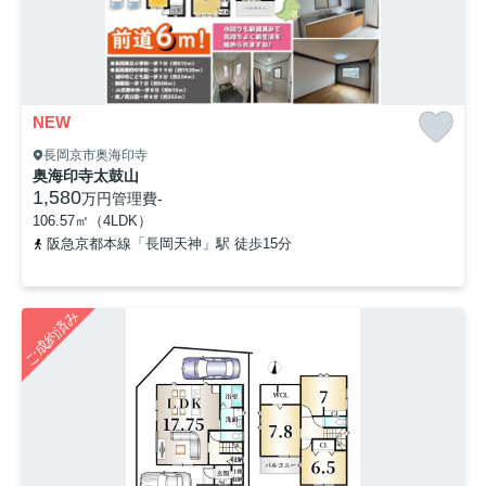
NEW
長岡京市奥海印寺
奥海印寺太鼓山
1,580
万円
管理費
-
106.57㎡（4LDK）
阪急京都本線「長岡天神」駅 徒歩15分
ご成約済み