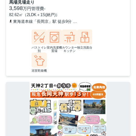
馬場見場走り
3,598
万円
管理費
-
82.62㎡（2LDK＋1S(納戸)）
東海道本線「長岡京」駅 徒歩9分
阪急京都本線「長岡天神」駅 徒歩
バストイレ
室内洗濯機
カウンター
独立洗面台
別
置場
キッチン
浴室乾燥機