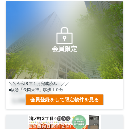
会員限定
＼＼令和８年１月完成済み！／／
■阪急「長岡天神」駅歩１０分
■JR「長岡京」駅歩１１分
会員登録をして限定物件を見る
■前道ゆったり６ｍ
→車通りが少ない前道なのでお子様がいるご家庭も安心です
ね♪