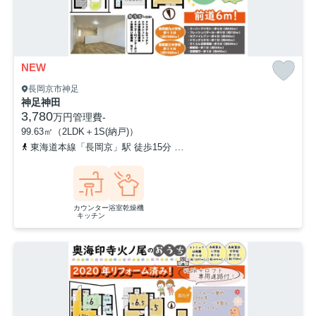
NEW
長岡京市神足
神足神田
3,780
万円
管理費
-
99.63㎡（2LDK＋1S(納戸)）
東海道本線「長岡京」駅 徒歩15分
「見場走り」バス停下車 徒歩
カウンター
浴室乾燥機
キッチン