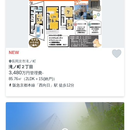
NEW
長岡京市滝ノ町
滝ノ町２丁目
3,480
万円
管理費
-
85.76㎡（2LDK＋1S(納戸)）
阪急京都本線「西向日」駅 徒歩12分