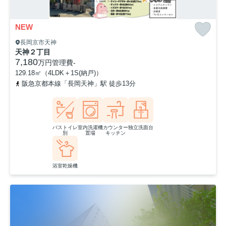
NEW
長岡京市天神
天神２丁目
7,180
万円
管理費
-
129.18㎡（4LDK＋1S(納戸)）
阪急京都本線「長岡天神」駅 徒歩13分
バストイレ
室内洗濯機
カウンター
独立洗面台
別
置場
キッチン
浴室乾燥機