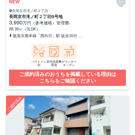
NEW
長岡京市滝ノ町２丁目
長岡京市滝ノ町２丁目B号地
3,990
万円（参考価格）
管理費
-
88.39㎡（3LDK）
阪急京都本線「西向日」駅 徒歩16分
阪急京都本線「東向日」駅 徒
バストイレ
室内洗濯機
カウンター
別
置場
キッチン
ご成約済みのおうちを掲載している理由は
こちらをご確認ください
ご成約済み