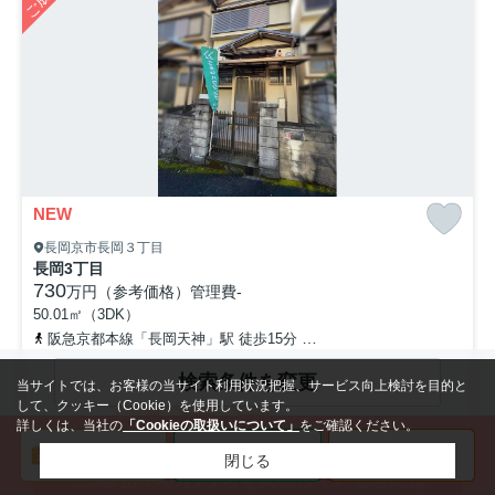
NEW
長岡京市長岡３丁目
長岡3丁目
730
万円（参考価格）
管理費
-
50.01㎡（3DK）
阪急京都本線「長岡天神」駅 徒歩15分
東海道本線「長岡京」駅 徒
検索条件を変更
当サイトでは、お客様の当サイト利用状況把握、サービス向上検討を目的と
して、クッキー（Cookie）を使用しています。
詳しくは、当社の
「Cookieの取扱いについて」
をご確認ください。
バストイレ
室内洗濯機
独立洗面台
別
置場
閉じる
ご成約済みのおうちを掲載している理由は