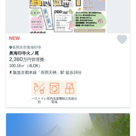
NEW
長岡京市奥海印寺
奥海印寺火ノ尾
2,380
万円
管理費
-
100.16㎡（4LDK）
阪急京都本線「長岡天神」駅 徒歩24分
バストイレ
室内洗濯機
独立洗面台
別
置場