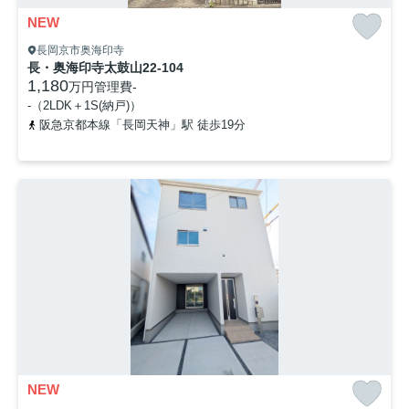
NEW
長岡京市奥海印寺
長・奥海印寺太鼓山22-104
1,180
万円
管理費
-
-（2LDK＋1S(納戸)）
阪急京都本線「長岡天神」駅 徒歩19分
NEW