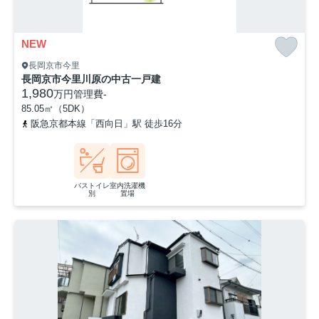
NEW
長岡京市今里
長岡京市今里川原の中古一戸建
1,980
万円
管理費
-
85.05㎡（5DK）
阪急京都本線「西向日」駅 徒歩16分
バストイレ
室内洗濯機
別
置場