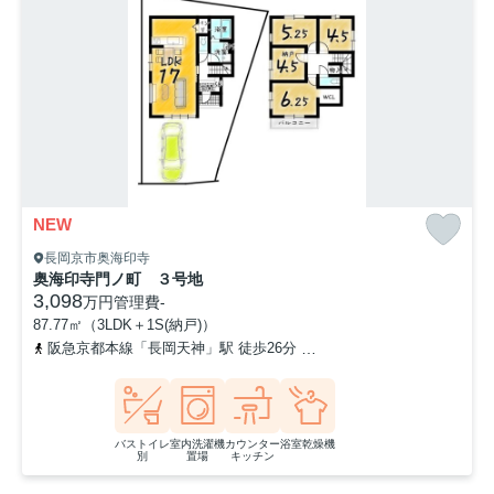
NEW
長岡京市奥海印寺
奥海印寺門ノ町 ３号地
3,098
万円
管理費
-
87.77㎡（3LDK＋1S(納戸)）
阪急京都本線「長岡天神」駅 徒歩26分
「上ノ町」バス停下車 徒
バストイレ
室内洗濯機
カウンター
浴室乾燥機
別
置場
キッチン