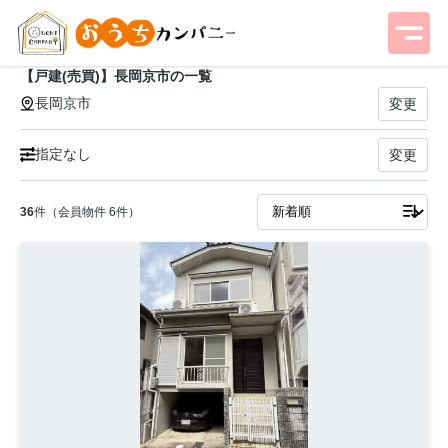
【戸建(売買)】長岡京市の一覧
長岡京市
変更
指定なし
変更
36
件（会員物件 6件）