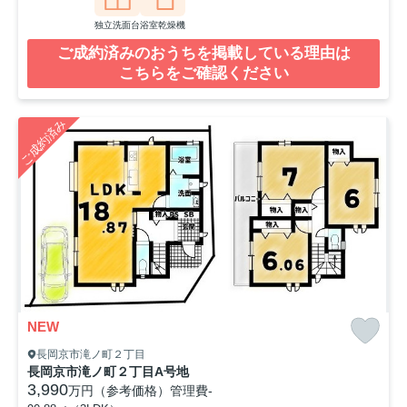
独立洗面台
浴室乾燥機
ご成約済みのおうちを掲載している理由は
こちらをご確認ください
ご成約済み
NEW
長岡京市滝ノ町２丁目
長岡京市滝ノ町２丁目A号地
3,990
万円（参考価格）
管理費
-