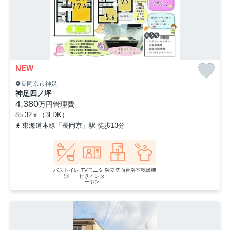
NEW
長岡京市神足
神足四ノ坪
4,380
万円
管理費
-
85.32㎡（3LDK）
東海道本線「長岡京」駅 徒歩13分
バストイレ
TVモニタ
独立洗面台
浴室乾燥機
別
付きインタ
ーホン