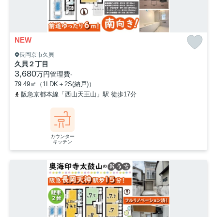
NEW
長岡京市久貝
久貝２丁目
3,680
万円
管理費
-
79.49㎡（1LDK＋2S(納戸)）
阪急京都本線「西山天王山」駅 徒歩17分
カウンター
キッチン