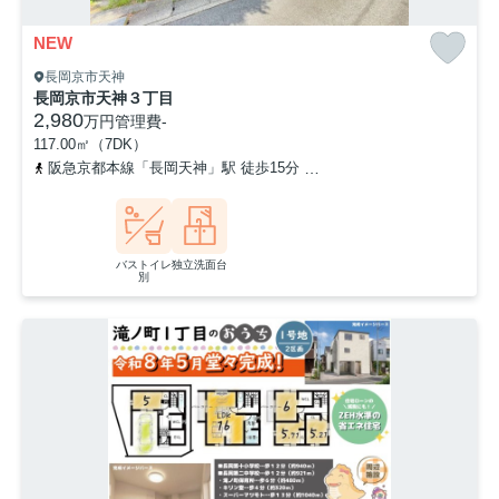
NEW
長岡京市天神
長岡京市天神３丁目
2,980
万円
管理費
-
117.00㎡（7DK）
阪急京都本線「長岡天神」駅 徒歩15分
東海道本線「長岡京」駅 徒
バストイレ
独立洗面台
別