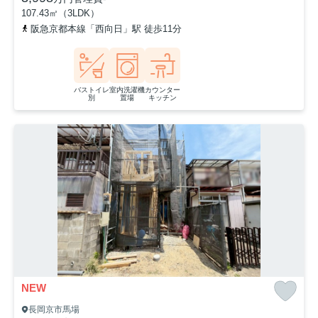
107.43㎡（3LDK）
阪急京都本線「西向日」駅 徒歩11分
バストイレ
室内洗濯機
カウンター
別
置場
キッチン
NEW
長岡京市馬場