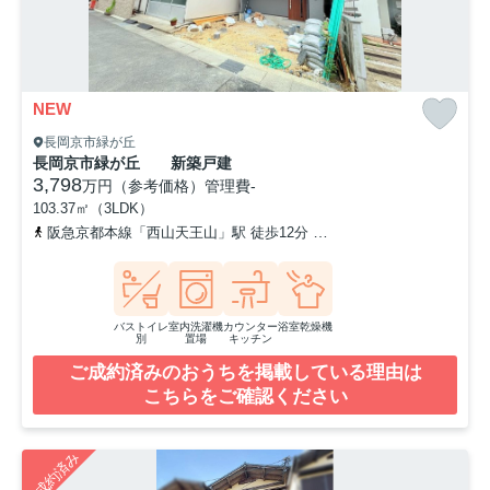
NEW
長岡京市緑が丘
長岡京市緑が丘 新築戸建
3,798
万円（参考価格）
管理費
-
103.37㎡（3LDK）
阪急京都本線「西山天王山」駅 徒歩12分
東海道本線「長岡京」駅 
バストイレ
室内洗濯機
カウンター
浴室乾燥機
別
置場
キッチン
ご成約済みのおうちを掲載している理由は
こちらをご確認ください
ご成約済み