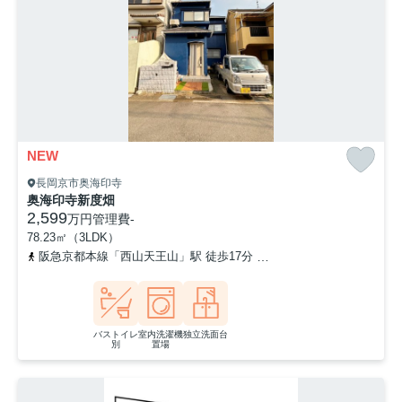
NEW
長岡京市奥海印寺
奥海印寺新度畑
2,599
万円
管理費
-
78.23㎡（3LDK）
阪急京都本線「西山天王山」駅 徒歩17分
「海印寺」バス停下車 
バストイレ
室内洗濯機
独立洗面台
別
置場