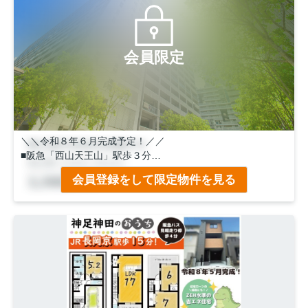
会員限定
＼＼令和８年６月完成予定！／／
■阪急「西山天王山」駅歩３分
■ZEH水準の省エネ住宅
会員登録をして限定物件を見る
■耐震等級２
■南向き！前道６ｍ！