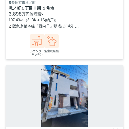
長岡京市滝ノ町
滝ノ町１丁目Ⅲ期 １号地
3,898
万円
管理費
-
107.43㎡（3LDK＋1S(納戸)）
阪急京都本線「西向日」駅 徒歩14分
「滝ノ町自治会館前」バス停
カウンター
浴室乾燥機
キッチン