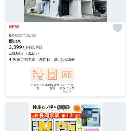
NEW
長岡京市西の京
西の京
2,399
万円
管理費
-
108.04㎡（3LDK）
阪急京都本線「西向日」駅 徒歩15分
バストイレ
室内洗濯機
TVモニタ
別
置場
付きインタ
ーホン