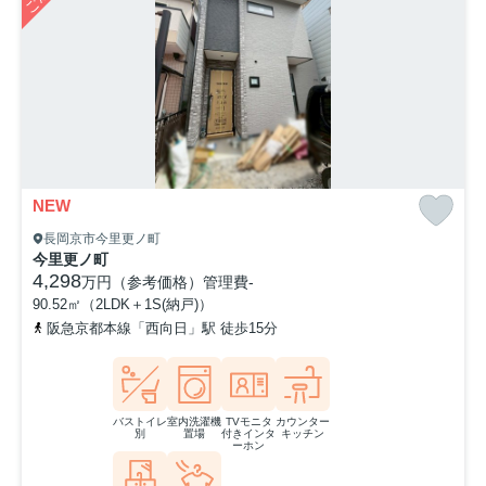
NEW
長岡京市今里更ノ町
今里更ノ町
4,298
万円（参考価格）
管理費
-
90.52㎡（2LDK＋1S(納戸)）
阪急京都本線「西向日」駅 徒歩15分
バストイレ
室内洗濯機
TVモニタ
カウンター
別
置場
付きインタ
キッチン
ーホン