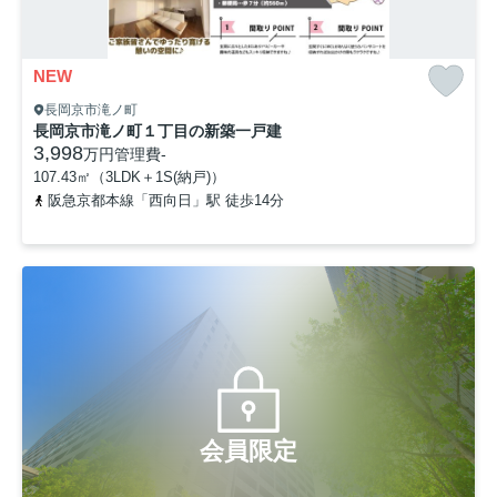
NEW
長岡京市滝ノ町
長岡京市滝ノ町１丁目の新築一戸建
3,998
万円
管理費
-
107.43㎡（3LDK＋1S(納戸)）
阪急京都本線「西向日」駅 徒歩14分
会員限定