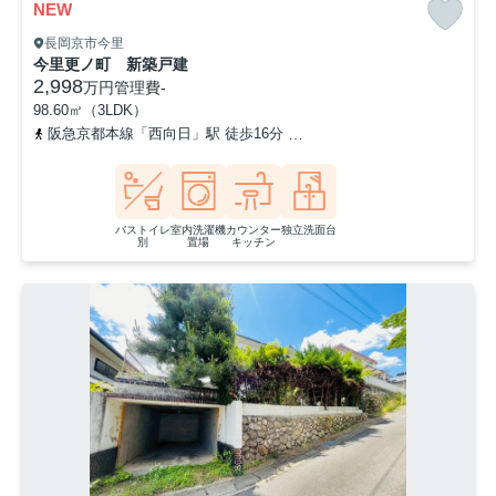
NEW
長岡京市今里
今里更ノ町 新築戸建
2,998
万円
管理費
-
98.60㎡（3LDK）
阪急京都本線「西向日」駅 徒歩16分
阪急京都本線「長岡天神」駅 
バストイレ
室内洗濯機
カウンター
独立洗面台
別
置場
キッチン