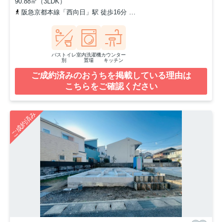
90.88㎡（3LDK）
阪急京都本線「西向日」駅 徒歩16分
阪急京都本線「東向日」駅 徒
バストイレ
室内洗濯機
カウンター
別
置場
キッチン
ご成約済みのおうちを掲載している理由は
こちらをご確認ください
ご成約済み