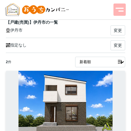
【戸建(売買)】伊丹市の一覧
伊丹市
変更
指定なし
変更
2
件