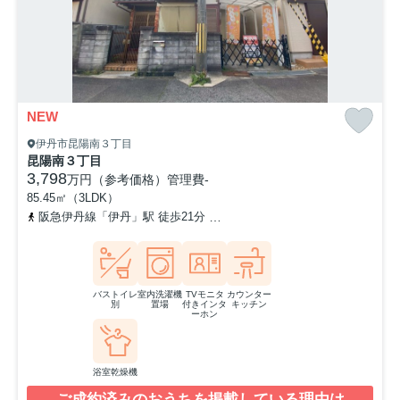
NEW
伊丹市昆陽南３丁目
昆陽南３丁目
3,798
万円（参考価格）
管理費
-
85.45㎡（3LDK）
阪急伊丹線「伊丹」駅 徒歩21分
「堀池口」バス停下車 徒歩4分
バストイレ
室内洗濯機
TVモニタ
カウンター
別
置場
付きインタ
キッチン
ーホン
浴室乾燥機
ご成約済みのおうちを掲載している理由は