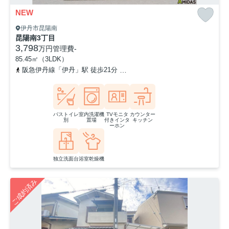
NEW
伊丹市昆陽南
昆陽南3丁目
3,798
万円
管理費
-
85.45㎡（3LDK）
阪急伊丹線「伊丹」駅 徒歩21分
阪急伊丹線「新伊丹」駅 徒歩20分
バストイレ
室内洗濯機
TVモニタ
カウンター
別
置場
付きインタ
キッチン
ーホン
独立洗面台
浴室乾燥機
ご成約済み