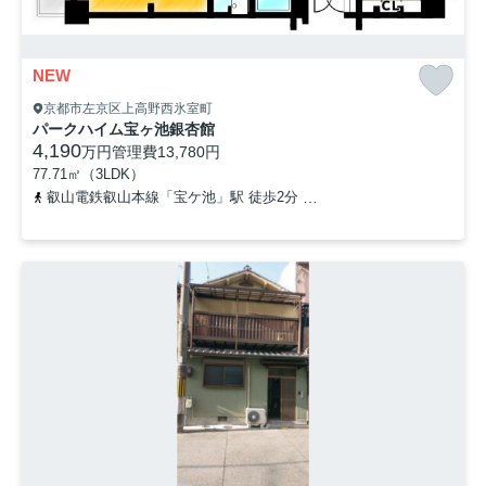
NEW
京都市左京区上高野西氷室町
パークハイム宝ヶ池銀杏館
4,190
万円
管理費
13,780円
77.71㎡（3LDK）
叡山電鉄叡山本線「宝ケ池」駅 徒歩2分
京都市営烏丸線「国際会館」