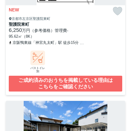
NEW
京都市左京区聖護院東町
聖護院東町
6,250
万円（参考価格）
管理費
-
95.62㎡（8K）
京阪鴨東線「神宮丸太町」駅 徒歩15分
京都地下鉄東西線「東山」駅
バストイレ
別
ご成約済みのおうちを掲載している理由は
こちらをご確認ください