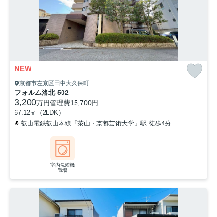
NEW
京都市左京区田中大久保町
フォルム洛北 502
3,200
万円
管理費
15,700円
67.12㎡（2LDK）
叡山電鉄叡山本線「茶山・京都芸術大学」駅 徒歩4分
叡山電鉄叡山
室内洗濯機
置場