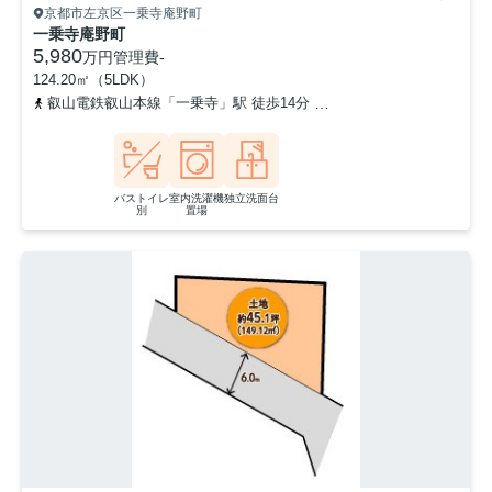
京都市左京区一乗寺庵野町
一乗寺庵野町
5,980
万円
管理費
-
124.20㎡（5LDK）
叡山電鉄叡山本線「一乗寺」駅 徒歩14分
叡山電鉄叡山本線「茶山・
バストイレ
室内洗濯機
独立洗面台
別
置場