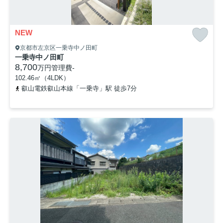
NEW
京都市左京区一乗寺中ノ田町
一乗寺中ノ田町
8,700
万円
管理費
-
102.46㎡（4LDK）
叡山電鉄叡山本線「一乗寺」駅 徒歩7分