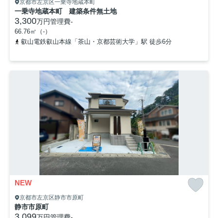
京都市左京区一乗寺地蔵本町
一乗寺地蔵本町 建築条件無土地
3,300
万円
管理費
-
66.76㎡（-）
叡山電鉄叡山本線「茶山・京都芸術大学」駅 徒歩6分
NEW
京都市左京区静市市原町
静市市原町
3,099
万円
管理費
-