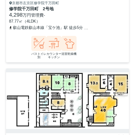
京都市左京区修学院千万田町
修学院千万田町 2号地
4,298
万円
管理費
-
87.77㎡（4LDK）
叡山電鉄叡山本線「宝ケ池」駅 徒歩5分
叡山電鉄叡山本線「修学院」
バストイレ
カウンター
浴室乾燥機
別
キッチン