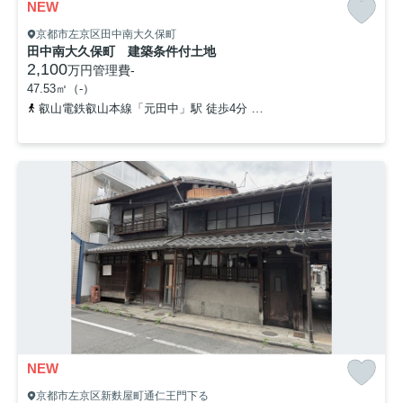
NEW
京都市左京区田中南大久保町
田中南大久保町 建築条件付土地
2,100
万円
管理費
-
47.53㎡（-）
叡山電鉄叡山本線「元田中」駅 徒歩4分
京阪鴨東線「出町柳」駅 徒
NEW
京都市左京区新麩屋町通仁王門下る