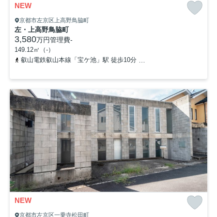
NEW
京都市左京区上高野鳥脇町
左・上高野鳥脇町
3,580
万円
管理費
-
149.12㎡（-）
叡山電鉄叡山本線「宝ケ池」駅 徒歩10分
京都市営烏丸線「国際会館
NEW
京都市左京区一乗寺松田町