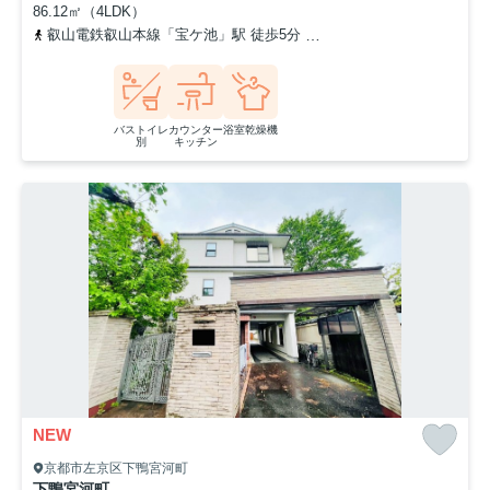
86.12㎡（4LDK）
叡山電鉄叡山本線「宝ケ池」駅 徒歩5分
叡山電鉄叡山本線「修学院」
バストイレ
カウンター
浴室乾燥機
別
キッチン
NEW
京都市左京区下鴨宮河町
下鴨宮河町