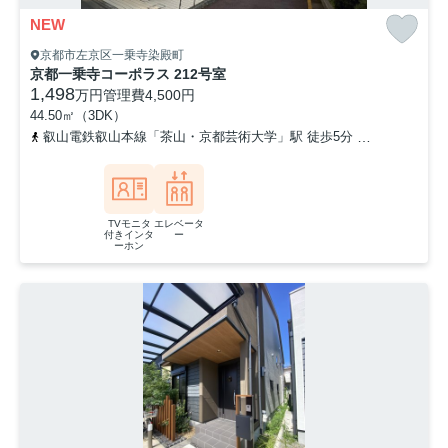
NEW
京都市左京区一乗寺染殿町
京都一乗寺コーポラス 212号室
1,498
万円
管理費
4,500円
44.50㎡（3DK）
叡山電鉄叡山本線「茶山・京都芸術大学」駅 徒歩5分
叡山電鉄叡山
TVモニタ
エレベータ
付きインタ
ー
ーホン