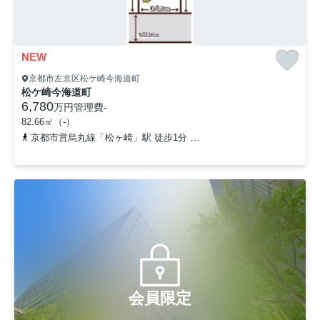
NEW
京都市左京区松ケ崎今海道町
松ケ崎今海道町
6,780
万円
管理費
-
82.66㎡（-）
京都市営烏丸線「松ヶ崎」駅 徒歩1分
京都市営烏丸線「北山」駅 徒
会員限定