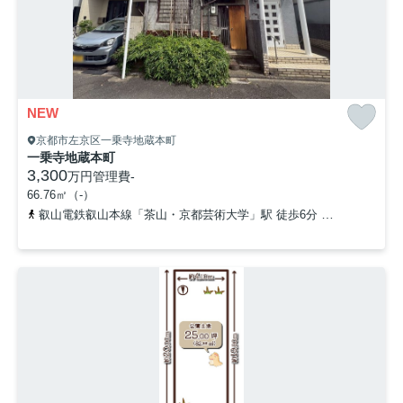
NEW
京都市左京区一乗寺地蔵本町
一乗寺地蔵本町
3,300
万円
管理費
-
66.76㎡（-）
叡山電鉄叡山本線「茶山・京都芸術大学」駅 徒歩6分
叡山電鉄叡山