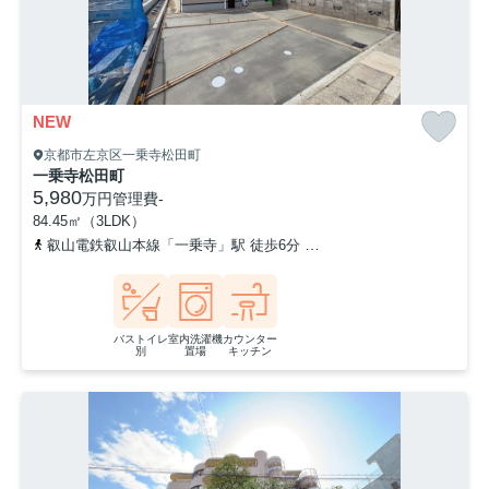
NEW
京都市左京区一乗寺松田町
一乗寺松田町
5,980
万円
管理費
-
84.45㎡（3LDK）
叡山電鉄叡山本線「一乗寺」駅 徒歩6分
叡山電鉄叡山本線「修学院
バストイレ
室内洗濯機
カウンター
別
置場
キッチン