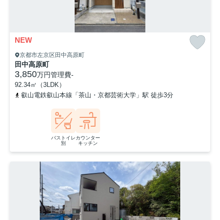
NEW
京都市左京区田中高原町
田中高原町
3,850
万円
管理費
-
92.34㎡（3LDK）
叡山電鉄叡山本線「茶山・京都芸術大学」駅 徒歩3分
バストイレ
カウンター
別
キッチン