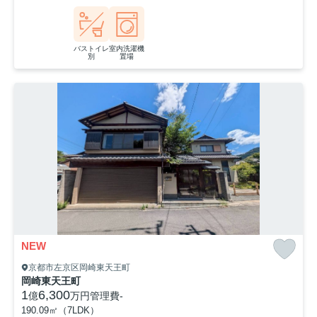
バストイレ
室内洗濯機
別
置場
NEW
京都市左京区岡崎東天王町
岡崎東天王町
1
6,300
億
万円
管理費
-
190.09㎡（7LDK）