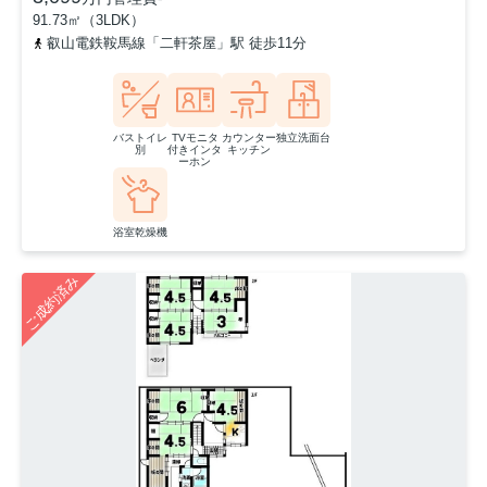
91.73㎡（3LDK）
叡山電鉄鞍馬線「二軒茶屋」駅 徒歩11分
バストイレ
TVモニタ
カウンター
独立洗面台
別
付きインタ
キッチン
ーホン
浴室乾燥機
ご成約済み