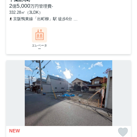
2
5,000
億
万円
管理費
-
332.28㎡（3LDK）
京阪鴨東線「出町柳」駅 徒歩6分
叡山電鉄叡山本線「元田中」駅 徒
エレベータ
ー
NEW