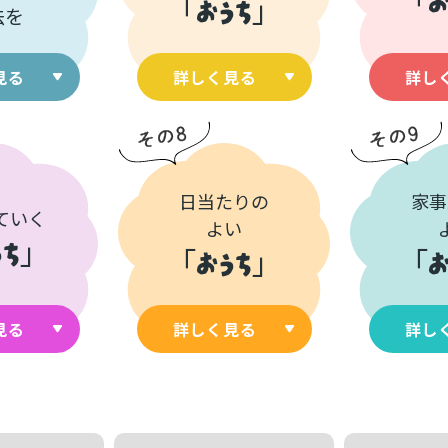
「
おうち
」
法を
見る
詳しく見る
詳し
日当たりの
家事
ていく
よい
うち
」
「
おうち
」
「
お
見る
詳しく見る
詳し