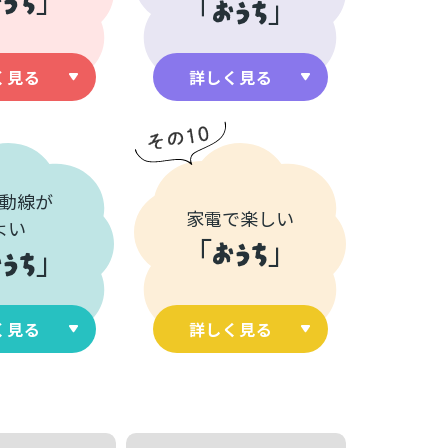
「
おうち
」
く見る
詳しく見る
動線が
家電で楽しい
よい
「
おうち
」
うち
」
く見る
詳しく見る