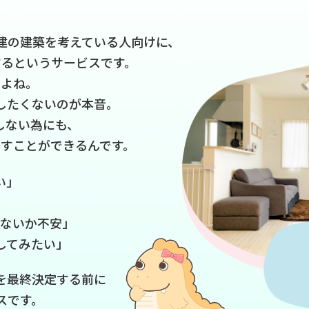
建の建築を考えている人向けに、
するというサービスです。
すよね。
したくないのが本音。
しない為にも、
すことができるんです。
い」
」
がないか不安」
してみたい」
を最終決定する前に
スです。