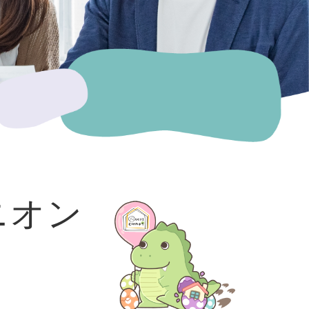
ニオン
～