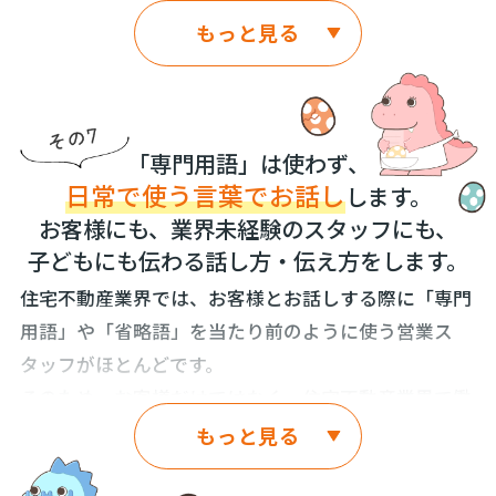
ぎ込んで購入されたりした、ご家族との思い出が込め
判断基準にしていただきます。
おうちの購入によって、人生を楽しめなくなるような
ロフェッショナルであり続けます。
なったりすることが、住宅不動産業界では、いまだに
もっと見る
られた大切なおうちです。
ことがあってはいけません。
そうすることで、おうちカンパニーはお客様から選ん
当たり前の状態になっています。
そして、もちろん、おうちカンパニーは、おうちづく
せっかく、おうちカンパニーを選んで頂いたお客様
おうちカンパニーは「おうち」・「不動産」を、「モ
で頂けるグループになります。
りだけではなく、おうちさがしの分野でも、プロ
しかし、おうちカンパニーは、おうちのお引き渡しが
に、おうち・不動産のことがきっかけで、不幸になる
ノ」・「物件」・「商品」として扱うことは致しませ
フェッショナルであり続けます。
終わってからが、お客様との本当のお付き合いだと
ことがないように、おうちを含めた、人生の長期計画
ん。
「専門用語」は使わず、
思っています。
のご提案でもプロフェッショナルであり続けます。
おうちカンパニーは、常に最新の住宅不動産情報を収
日常で使う言葉でお話し
します。
「1980万円」で販売されているおうちを、軽々しく
集し、お客様にいち早くお届けします。そして、お届
おうちは、新築住宅だとしても、建てたら終わり、で
お客様にも、業界未経験のスタッフにも、
「イチキュッパ」と表現することは、絶対に致しませ
けるする情報は、おうちの“よいところ”・おうち
子どもにも伝わる話し方・伝え方をします。
はありません。定期的にメンテナンスすることで、お
ん。住宅不動産業界では、おうちの価格を「イチ
の“わるいところ”を全てお客様にお伝えします。
うちの耐久性も住み心地も大きく変わります。メンテ
住宅不動産業界では、お客様とお話しする際に「専門
キュッパ・ニキュッパ・サンキュッパ」と表現する人
ナンスが良好なおうちとそうでないおうちでは5年も
用語」や「省略語」を当たり前のように使う営業ス
また、住宅ローンや税金・法律による建築規制などの
が多くいます。その表現には、人生をかけて「おう
経てば全く違うおうちになってしまいます。新築住
タッフがほとんどです。
最新の知識取得も惜しみません。おうちさがしのプロ
ち」を購入・売却されることに敬意が感じられませ
宅・中古住宅にかかわらず、いつどんなメンテナンス
そのため、お客様だけではなく、住宅不動産業界で働
フェッショナルとしてお客様に選ばれるよう当然に努
ん。
をすればいいのか、定期的にお客様に助言して参りま
いている経験が浅いスタッフですら、言葉の意味が伝
力して参ります。
もっと見る
私たち、おうちカンパニーは、お客様とおうちに、尊
す。
わらないことが多々あります。それが業界の当たり前
敬と感謝の気持ちを持って、住宅不動産の売買に携