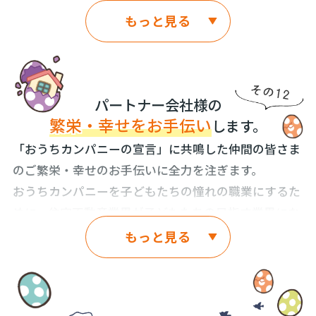
いうお金が動く世界であり、一獲千金を狙う自分本位
大きな壁が現れたとしても、壁を乗り越え、時には壁
タッフのプライベートが充実し、スタッフのご家族様
もっと見る
の人達が、この業界に集まってくる傾向があります。
を全力でぶち壊して、おうちカンパニーは突き進んで
も幸せを感じられるグループにします。
いきます。
しかし、おうちカンパニーでは、業界の風潮とは違
スタッフ本人・ご家族様の記念日やイベント・学校行
い、スタッフ全員が支え合い、スタッフ一人ひとりが
事など、プライベートのこと全てが最優先です。もち
キラキラと輝いています。おうちカンパニーは、プロ
パートナー会社様の
ろん仕事より優先です。そのような環境づくり、ス
フェッショナル・チームなのです。
繁栄
・幸せをお手伝い
します。
タッフ個人個人の事情に合わせた柔軟な働き方を応援
おうちカンパニーは、全スタッフがチャレンジ精神に
「おうちカンパニーの宣言」に共鳴した仲間の皆さま
します。
溢れ、一人ひとりが会社を支えています。
のご繁栄・幸せのお手伝いに全力を注ぎます。
会社員の退職理由の一位は、いつの時代も人間関係で
おうちカンパニーを子どもたちの憧れの職業にするた
「チャレンジしたことに対する失敗は全然ＯＫ。チャ
す。
めに、住宅不動産業界が子どもたちの目指す業界にな
レンジの先に成功がある。失敗は成功への道のりの途
仲間の成功は自分の成功と同じように喜ぶことができ
るために、手を取り合い、共に夢の実現を果たしま
中。」これが、おうちカンパニーの価値観です。
もっと見る
るような人間関係を作り、自分の事よりも仲間の事を
しょう。
成功している世界に名だたる経営者たちも、たくさん
優先して頑張っていく。みんなで協力して成果を上げ
そして、おうちカンパニーに関わっていただける、住
失敗してきました。成功を手にしている人たちは、失
ていく。仲間の仕事やプライベートを応援する。
宅不動産会社様・各種建築会社様・各種職人の方々・
敗をはるかに超える数のチャレンジをしているので
それが、おうちカンパニーの持ち味です。