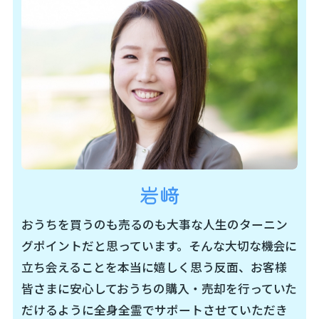
に思いっきり力を発揮してください。そして、ドンド
ン挑戦し、自分の夢にぶつかってください。独立起業
を果たし、大活躍してください。
そのことが、地域社会にエネルギーをもたらし、活気
溢れる日本になります。
あなたたちは、無限の可能性に溢れているのです。
おうちカンパニーには溢れ出すほどのチャンスがあ
り、頑張れば、頑張るだけ報われる、夢のあるグルー
プでいたいと心から思っています。どれだけ会社の
おうちを買うのも売るのも大事な人生のターニン
数・経営者の人数・スタッフの人数が増えていこうと
グポイントだと思っています。そんな大切な機会に
も、一人ひとりが輝き続けることに全身全霊を注いで
立ち会えることを本当に嬉しく思う反面、お客様
いきます。
皆さまに安心しておうちの購入・売却を行っていた
だけるように全身全霊でサポートさせていただき