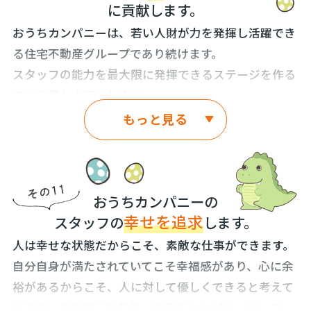
に貢献します。
覧できる試み。
三つ目は、一般の売主様が、おうちの“よいところ”・
おうちカンパニーは、若い人財が力を発揮し活躍でき
おうちの“わるいところ”を含めて、売主様ご自身で、
る住宅不動産グループであり続けます。
販売広告を作成できるシステムの開発や試み。
スタッフの能力を最大限に発揮できるステージを作る
四つ目は、おうちカンパニーの「独自の人材育成」・
ことを最も大切にします。
「のれん分け制度」・「資本金の出資・貸付制度」で
もっと見る
人にはみんな、成功する力が元々備わっています。
す。
これら以外にも、新しいことにドンドン挑戦してい
しかし、ほとんどの住宅不動産会社では新入社員に成
き、走り続けます。
果を上げられる環境がなく、先輩が後輩のチャンスを
妨げ、チャンスを奪われた人間は自信を失っていくと
おうちカンパニーの
これはもちろん、おうちカンパニーのスタッフ個人も
幸せを追求
いう悪循環があります。
スタッフの
し
ます。
同様です。うまくいかないことは成功への道のりの途
人は幸せな状態だからこそ、素敵な仕事ができます。
中だという信念をスタッフと共有し、仕事にも人生に
残念ながら、住宅不動産業界では一組のお客様を同僚
自分自身が満たされていてこそ幸福感があり、心に余
も向き合います。
と奪い合い、成果を奪い合うことが当たり前の世界で
裕があるからこそ、人に対して優しくできると考えて
す。そして、住宅不動産業界は、何千万円・何億円と
「挑戦するにはまだ早い。」はありません。どんなに
います。その考えもあり、おうちカンパニーは、ス