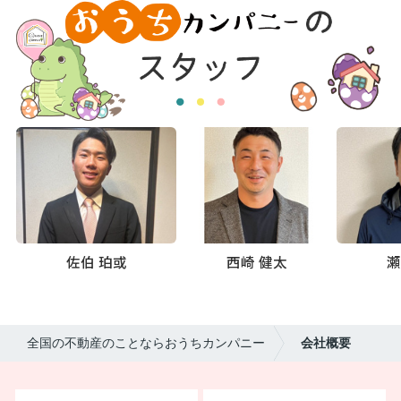
佐伯 珀或
西崎 健太
瀬
全国の不動産のことならおうちカンパニー
会社概要