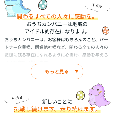
になってしまっています。しかし、それは、世の中の
また、お子さまが巣立たれた、ご両親様と共に暮らす
わって参ります。
当たり前ではありません。
ようになったなど、ご家族様の状況・ライフスタイル
関わる
すべての人々に感動を。
は都度変化します。その時々に合った、暮らしのご提
専門用語・省略語の例を挙げると、L 字型の旗竿地の
おうちカンパニーは地域の
案やお話を随時させて頂きます。
敷地を「専通（せんつう）・専用通路」と言ったり、
アイドル的存在になります。
2階建のおうちを「二層（にそう）」、３階建のおう
そして、ご成約いただいたお客様から信頼して頂い
おうちカンパニーは、お客様はもちろんのこと、パー
ちを「三層（さんそう）」、おうちを建築（新築）す
て、ご両親様・ご兄弟様・ご親戚様・ご友人様を安心
トナー企業様、同業他社様など、関わる全ての人々の
るために必要な申請手続きである建築確認申請のこと
して、ご紹介頂けるような関係性を築き、末永いお付
記憶に残る存在になれるように心掛け、感動を与えら
を「建確（けんかく）」、「レインズ」・「登記」・
き合いができることを誇りに致します。
れる存在を目指します。
「満額」・「買付」・「手付」など、挙げればキリが
もっと見る
ありません。
例えば、毎日、郵便物や郵送物を届けに来ていただく
運送業者様にも自然とホスピタリティを持って接する
おうちカンパニーのホームページをご覧頂けるとご理
ことができる、取引業者様との会話中に誕生日を伺
解頂けると思いますが、おうちカンパニーでは、お子
い、お誕生日にはお祝い・サプライズができる。そん
さまでも理解できる接客や話し方を心掛けています。
新しいことに
な存在になれることを心掛けます。
挑戦し続けます。走り続け
ます。
「３LDK という間取り」は、「サンエル」でも「３