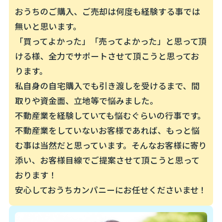
願っています。
持って接して欲しいと思っています。そして、新しい
おうちカンパニーの輪が広がっていくと、パートナー
おうちのご購入、ご売却は何度も経験する事では
一歩を踏み出す一人の人間の成功を願い、退職後も良
会社様やパートナー会社様のスタッフの方と関わりを
無いと思います。
い関係性が続いていく、伸びやかな業界に変化して
持つことができます。そして、おうちカンパニーの店
「買ってよかった」「売ってよかった」と思って頂
いって欲しいと私たちは切に願っています。
舗網が増えることによって、おうちカンパニー本部に
ける様、全力でサポートさせて頂こうと思ってお
も新たなスタッフを雇用することができます。そうし
ります。
おうちカンパニーは、業績が順調で、いつもスタッフ
て、私と関わる人たちを増やしていきたい。とも思っ
私自身の自宅購入でも引き渡しを受けるまで、間
が笑顔でいられるような、プロフェッショナル・チー
ています。後世に恩送りをしたいのです。
取りや資金面、立地等で悩みました。
ムになります。そして、スタッフが独立・転職など新
不動産業を経験していても悩むぐらいの行事です。
しいキャリアに進む場合には喜んで送り出して行け
もちろん、パートナー会社様にも、この輪を拡げて
不動産業をしていないお客様であれば、もっと悩
る・お互いを応援し合える仲間たちであり続けます。
いって頂きたいと願っています。人と関わり、その人
む事は当然だと思っています。そんなお客様に寄り
と人生の時間を共にして、後世に恩送りをする。それ
繰り返しますが、「幸福感に溢れるスタッフこそが、
添い、お客様目線でご提案させて頂こうと思って
を生き甲斐に感じて頂けるのであれば、これ以上の幸
お客様の幸せな新生活のお手伝いができる」のです。
おります！
せはありません。
安心しておうちカンパニーにお任せくださいませ！
若いスタッフはのびのびと働き、思いっきり力を付け
てください。自分のため・家族のため・お客様のため