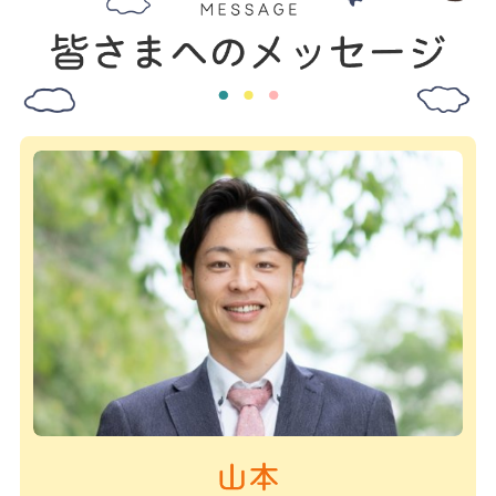
設計事務所様・司法書士様・土地家屋調査士様・金融
す。チャレンジを続けるからこそ成功することがで
今までの住宅不動産業界では、働いていた会社を退職
機関様・引越業者様・家具業者様・家電業者様等々、
き、凄まじいスピードで成長できるのです。
するスタッフに対して厳しい態度をとったり、同業他
皆さまのご繁栄・幸せを願い、協業していきたいと考
そして、ここからは、私、藤井正和個人としての想い
社へ再就職すると取引をしないなどの嫌がらせ行為を
えています。
です。
する会社や経営者がしばしば見受けられました。
「おうちカンパニー“だけ”良い。」は、かっこわる
本来、働いてくれているスタッフは、人生の貴重な時
私の人生の最大目標は、
い。
間を会社に提供し、会社に貢献してくれる大切な存在
「藤井正和と関わったことで、大きく人生がプラスに
「おうちカンパニー“は”いい会社」では、何も嬉しく
であるはずです。
なった。人生が好転した。」
ありません。の精神です。
しかし、せっかく貢献してきてくれた仲間が新しい道
と思ってくれる人を、一人でも多く生み出すことで
を選択したことに対し、自己の利益だけを考え、歪ん
私たち、おうちカンパニーに関係していないところま
す。
だ感情で接し、裏切り者のような扱いをしてしまうよ
で、繁栄・幸せの輪を拡げていきましょう。
そのために、自分自身がパワースポットになることが
うなことが実際に起きていることを私たちは残念に
住宅不動産業界の悪しき慣習をなくし、素晴らしい業
できるように努力を続けます。
思っています。
界にしていきましょう。
そして私と深く関わる人たちを増やしていくために、
まずは、会社に入社してくれたこと、在職中に、一生
おうちカンパニーは、そんなグループでありたいと
おうちカンパニーを始めました。
懸命に仕事に取り組んでくれたことに感謝の気持ちを