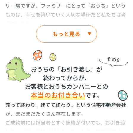
す。
ます。まず、第一に、おうちカンパニーにご依頼いた
リー層ですが、ファミリーにとって「おうち」という
ただ、おうちカンパニーは、10年後・20年後・30年
だいた売主様のおうちは、すべてオープンにしていく
これは新築住宅だけでなく、中古住宅を購入され、リ
ものは、幸せを築いていく大切な場所だと私たちは考
後にも「このおうちを購入しておいて良かった。」ま
ことをお約束します。
フォーム・リノベーションされる場合も同じです。
えています。
た、「あのおうちを売却しておいて良かった。」と、
輝くおうちに心地よくお住まいいただくことを私たち
もっと見る
また、売主様によっては、広告に“わるいところ”を掲
お客様に言っていただけることを目指します。
お客様は、30年以上の住宅ローンを組み、「人生をか
はサポートしていきます。
載することを良しとしていただけない場合もあるかも
けて家族を守っていくんだ」という強い決意を持って
そのための考え方として、お客様が売りたい時に売る
私たち、おうちカンパニーはお客様がご要望されたと
しれません。特に、他社様が販売元となっているおう
「おうち」を購入されます。もしくは、大切な貯蓄を
ことができるおうちを購入いただけることを前提とし
しても、そうすることによって出てくる、“よいとこ
ちは“わるいところ”を掲載するのが難しいかもしれま
注ぎ込んで「おうち」を購入されるのです。そのこと
ます。
ろ”・“わるいところ”も、それに対する代替案もお伝
おうちの「お引き渡し」が
せん。ですが、おうちカンパニーの自社物件に関して
を忘れず、お客様と接して参ります。
えします。その上で、納得して、ご判断いただき、お
終わってからが、
は、広告に“わるいところ”も必ず掲載します。
相場を逸脱するおうちを購入することがないように、
うちづくりを進めていただきたいと考えています。
お客様とおうちカンパニーとの
おうちを購入されるお客様がおられるということは、
住宅ローンの支払いで苦しくなることがないように、
そして、お客様にご紹介する時には、他社様物件
本当のお付き合い
です。
当然、おうちを売却されるお客様もおられるというこ
住宅ローン破綻がないように、おうちが古くなった時
しかし、そこまでしてもお客様のおうちづくりに後悔
の“わるいところ”も必ずお伝えするとお約束いたしま
とです。
売って終わり。建てて終わり。という住宅不動産会社
のリフォーム費用をご購入時から計画できるように、
がなくなることはありません…。
す。
が、まだまだたくさん存在します。
おうちに欠陥がないように。など、長期的な目線での
おうちづくりは奥が深いです。
世に出回っている販売中の「おうち」は、売主様が長
自社物件・他社様物件の区別なく“よいところ”・“わ
ご成約前には担当者とすぐ連絡が付いても、お引き渡
住宅購入計画を大切にし、ご提案します。
年に渡って住宅ローンをお支払いされたり、貯蓄を注
るいところ”を平等にお伝えし、おうちを購入される
だからこそ、おうちカンパニーは、おうちづくりのプ
し後には急に連絡が付かなくなったり、対応が遅く