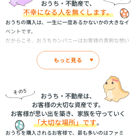
どうしても出てきます。それは、ご理解ください。
動産業界全体に拡げていきます。
おうち・不動産で、
この情報格差があることによって、住宅不動産会社は
ですが、その反面、予想していなかった気に入ったポ
不幸
になる人を無くします。
そして、住宅不動産業界のイメージを上げ、お客様か
お客様から信用して頂けなくなると考えています。
イント、嬉しいポイントも出てきます。それがおうち
ら信頼して頂くことができる業界にします。
そして、お客様自身が、おうちの“わるいところ”を見
おうちの購入は、一生に一度あるかないかの大きなイ
づくりの醍醐味かなと思っています。
つけ出す時間が必要なために、疑いの目で見学なさっ
ベントです。
おうちカンパニーを子どもたちの憧れの職業にしま
たり、商談がスムーズに進まなくなったり、お申し込
だからこそ、おうちカンパニーはお客様の真剣な想い
自由設計のおうちでは、お客様からのご要望をもとに
す。
み後のキャンセルが発生したりと、お客様の大切な時
に応える使命があると思っています。
間取りを決定する住宅不動産会社がほとんどです。
住宅不動産業界を子どもたちが目指す業界にします。
間を奪ってしまうことに繋がっています。
「お客様がご要望された。」ということを言い訳にし
もっと見る
西洋に、このようなことわざがあります。
これらは、おうちカンパニーの最大の使命です。
て、ベストではない状態のまま進めていく住宅不動産
私たち、おうちカンパニーは、
『一日だけ幸せでいたいならば、床屋に行け。
会社がほとんどです。この事実は残念でなりません。
おうちカンパニー宣言（その1）にある、「おうち
おうちの“よいところ”、おうちの“わるいところ”を全
一週間だけ幸せでいたいなら、車を買え。
の“よいところ”・おうちの“わるいところ”を全てお客
てお客様に公開します。
私たちは、「お客様のご要望」をそのまま反映するの
一ヶ月だけ幸せでいたいなら、結婚をしろ。
おうち・不動産は、
様に公開します。」に関しても、広告掲載に“わるいと
ではなく、「お客様がご要望された」ことの中で、輝
住宅不動産業界では、売主様から販売活動を依頼され
一年だけ幸せでいたいなら、家を買え。
お客様の大切な資産です。
ころ”を掲載することを、まずは、おうちカンパニー
いている点は反映し、まだ輝いていない点はその旨を
た会社は、自由裁量の名のもとに、広告やインター
お客様が思い出を築き、家族を守っていく
一生幸せでいたいなら、正直でいることだ。』
で、標準化し、同業他社様でも同じように“わるいと
お伝えして、おうちを輝く姿に導いていくことが、本
ネットへの掲載、お客様への紹介を独占する場合があ
「大切な場所」です
。
ころ”を広告掲載するような、全てを開示することが
幸せな気持ちの継続という意味では、その通りだと思
当のプロフェッショナルとしての使命だと考えていま
ります。私たちは、これを悪しき習慣だと思っており
おうちを購入されるお客様で、最も多いのはファミ
当たり前の住宅不動産業界を目指します。
います。