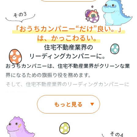
ものではないと私たちは思っています。
平面図面はあくまでも縮尺された紙の図面でしかあり
ません。立体にした時のイメージや実際にお住まいさ
現状は、お客様が、広告や担当者から発信された“よ
れた時のイメージ、動線や家具を置いた時の暮らしや
いところ”と、自分自身で発見した“わるいところ”を
「おうちカンパニー“だけ”
良い。」
すさは平面図面ではわかりません。
総合し、比較検討して、おうちの購入を決定しておら
は、かっこわるい。
おうちカンパニーは、それらのこともできる限りお客
れます。
住宅不動産業界の
様にお伝えし、最新のシステムにて住み心地まで理解
リーディングカンパニーに。
これでは、住宅不動産会社は、自分たちの「売りた
できるようにご提案します。
おうちカンパニーは、住宅不動産業界がクリーンな業
い」ばかり主張しているようなものです。
本当に気に入るおうちを完成させるには、「一生のう
界になるための旗振り役を務めます。
お客様の「欲しい・購入したい」を蔑ろにしているよ
ちで３回」おうちを新築する必要があると言われてい
そして、住宅不動産業界のリーディングカンパニーに
うなものです。
ます。ですが、実際におうちを3回も建てられる方は
なります。
これが、いわゆる、住宅不動産会社とお客様との情報
ほとんどおられません。
もっと見る
しかし、「おうちカンパニー“は”いい会社」では、何
格差です。
「はじめておうちを新築する」という経験の中で、ど
も嬉しくありません。
常に、住宅不動産会社が優位であるわけです。プロと
れだけ考えて、おうちを作っても、気が付かなかった
アマチュアの差でもあります。
わるいところ、こうしたらよかったと思うところが、
私たち、おうちカンパニーの想いや取り組みを住宅不