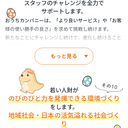
マザー・テレサは、「愛とは、大きな愛情をもって小
スタッフのチャレンジを全力で
LDK」でもなく、「リビングとダイニングとキッチン
サポートします。
さなことをすることです」という名言を残していま
が一緒になったメインのお部屋を LDK と言い、LDK
す。おうちカンパニーは、この名言を実践していきま
おうちカンパニーは、「より良いサービス」や「お客
とは別に個室が３つあるおうちを、３LDK のおうち」
す。そして、それが実践できていれば、きっと、地域
様の使い勝手の良さ」を求めて挑戦し続けます。
と言います。と、お伝えします。会話の中で「自社物
のアイドル的存在・笑顔になれる場所におうちカンパ
新たなことにチャレンジし続けて、進化し続けること
件」など専門用語で話した方が伝わりやすいと思われ
ニーはなれるはずだと信じています。
を使命とします。
る場面では使用することもあります。この点はご理解
もっと見る
ください。
おうちカンパニーでは、住宅不動産業界では初めての
試みを数多く行なっていきます。
私たち、おうちカンパニーは専門知識と最新の情報に
初の試みではなくとも、いままで一般的ではなかった
長けているからこそ、誰しもが理解できる言葉を選び
ことにもドンドン挑戦していきます。
ます。お客様や住宅不動産業界未経験のスタッフな
若い人財が
ど、皆さまが安心して会話できる、優しく理想的な住
のびのび
と力を発揮できる環境づくり
まず、一つ目は、おうちの“よいところ”・おうち
宅不動産業界にします。
の“わるいところ”を広告掲載し、お客様に公開する試
をします。
地域社会・日本の活気溢れる社会づく
み。
そうすることで、はじめて、安心して、納得して、お
り
二つ目は、ご成約済みの売買事例をお客様が自由に閲
うちのご購入や不動産取引ができると考えています。