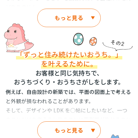
どありません。
もちろん、広告規定で必要な、必要最低限の“わるい
もっと見る
ところ”は発信します。
しかし、それは必要最低限であって、お客様が必要と
される情報量では決してありません。
「ずっ
と住み続けたいおうち。」
なぜならば、一般的な住宅不動産会社は、“わるいと
を叶えるために。
ころ”を隠しておきたいと思っているからです。
お客様と同じ気持ちで、
例えば、“わるいところ”とは、お客様が日曜日におう
おうちづくり・おうちさがしをします。
ちを見学された時には閑静な環境だと感じたものの、
例えば、自由設計の新築では、平面の図面上で考える
平日には近隣にある工場に出入りする車両が多かった
と外観が損なわれることがあります。
り、作業の騒音がする、などといったところです。
そして、デザインや LDK を○帖にしたいなど、一つ
そして、おうちの“わるいところ”は、広告紙面からで
のことだけを考えると他のことに悪影響が生じること
も、担当スタッフからでもなく、お客様自身が発見さ
が頻繁にあります。
もっと見る
れます。それは、お客様にとって、決して気分のいい