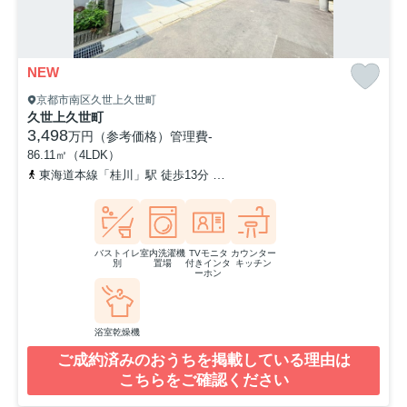
NEW
京都市南区久世上久世町
久世上久世町
3,498
万円（参考価格）
管理費
-
86.11㎡（4LDK）
東海道本線「桂川」駅 徒歩13分
東海道本線「向日町」駅 徒歩24分
バストイレ
室内洗濯機
TVモニタ
カウンター
別
置場
付きインタ
キッチン
ーホン
浴室乾燥機
ご成約済みのおうちを掲載している理由は
こちらをご確認ください