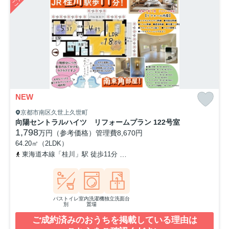
NEW
京都市南区久世上久世町
向陽セントラルハイツ リフォームプラン 122号室
1,798
万円（参考価格）
管理費
8,670円
64.20㎡（2LDK）
東海道本線「桂川」駅 徒歩11分
阪急京都本線「洛西口」駅 徒歩2
バストイレ
室内洗濯機
独立洗面台
別
置場
ご成約済みのおうちを掲載している理由は