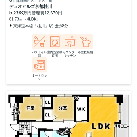
京都市南区久世上久世町
デュオヒルズ京都桂川
5,298
万円
管理費
12,670円
81.73㎡（4LDK）
東海道本線「桂川」駅 徒歩8分
阪急京都本線「洛西口」駅 徒歩18
バストイレ
室内洗濯機
カウンター
浴室乾燥機
別
置場
キッチン
オートロッ
ク