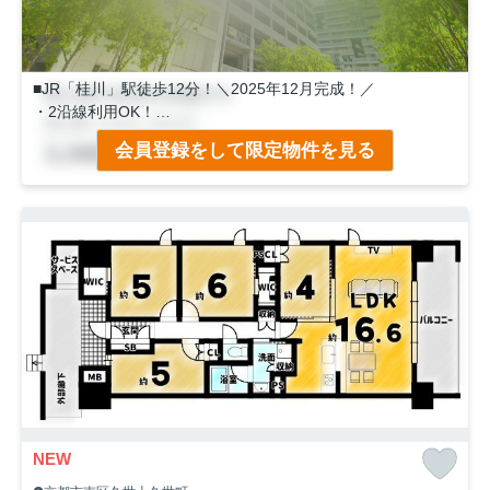
■JR「桂川」駅徒歩12分！＼2025年12月完成！／
・2沿線利用OK！
・駅周辺の大型商業施設も、落ち着いた住環境もどちらも叶
会員登録をして限定物件を見る
う好立地♪
・小・中学校ともに徒歩10分以内！子育て世代にうれしい環
境
・納戸やWICなど収納豊富◎ファミリークローゼットは洗面
室＆玄関からアクセスしやすく、洗濯・外出がスムーズ♪
NEW