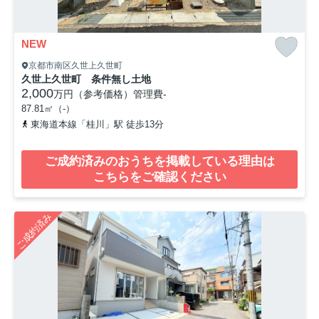
NEW
京都市南区久世上久世町
久世上久世町 条件無し土地
2,000
万円（参考価格）
管理費
-
87.81㎡（-）
東海道本線「桂川」駅 徒歩13分
ご成約済みのおうちを掲載している理由は
こちらをご確認ください
ご成約済み