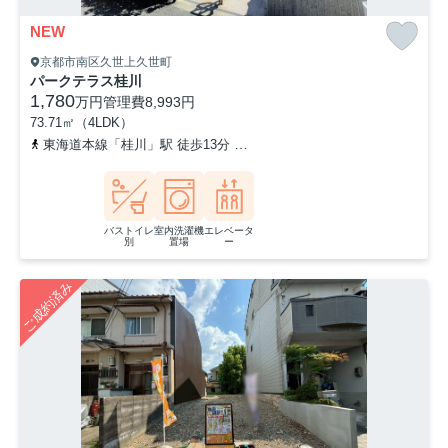
NEW
京都市南区久世上久世町
パークテラス桂川
1,780
万円
管理費
8,993円
73.71㎡（4LDK）
東海道本線「桂川」駅 徒歩13分
阪急京都本線「洛西口」駅 徒歩2
バストイレ
室内洗濯機
エレベータ
別
置場
ー
ご成約済み