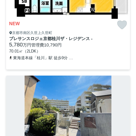
NEW
京都市南区久世上久世町
プレサンスロジェ京都桂川ザ・レジデンス -
5,780
万円
管理費
10,790円
70.01㎡（2LDK）
東海道本線「桂川」駅 徒歩9分
阪急京都本線「洛西口」駅 徒歩21