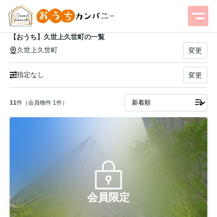
【おうち】久世上久世町の一覧
久世上久世町
変更
指定なし
変更
11
件（会員物件 1件）
会員限定