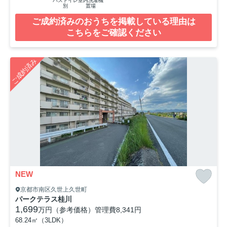
バストイレ
室内洗濯機
別
置場
ご成約済みのおうちを掲載している理由は
こちらをご確認ください
ご成約済み
NEW
京都市南区久世上久世町
パークテラス桂川
1,699
万円（参考価格）
管理費
8,341円
68.24㎡（3LDK）