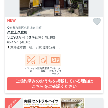
NEW
京都市南区久世上久世町
久世上久世町
3,298
万円（参考価格）
管理費
-
65.47㎡（4LDK）
東海道本線「桂川」駅 徒歩12分
阪急京都本線「洛西口」駅 徒歩2
バストイレ
室内洗濯機
TVモニタ
別
置場
付きインタ
ーホン
ご成約済みのおうちを掲載している理由は
こちらをご確認ください
ご成約済み