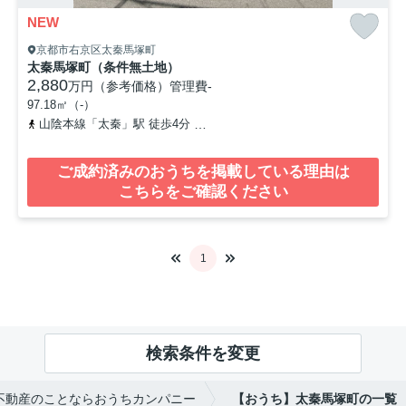
NEW
京都市右京区太秦馬塚町
太秦馬塚町（条件無土地）
2,880
万円（参考価格）
管理費
-
97.18㎡（-）
山陰本線「太秦」駅 徒歩4分
京福電気鉄道北野線「常盤」駅 徒歩7
ご成約済みのおうちを掲載している理由は
こちらをご確認ください
1
検索条件を変更
不動産のことならおうちカンパニー
【おうち】太秦馬塚町の一覧