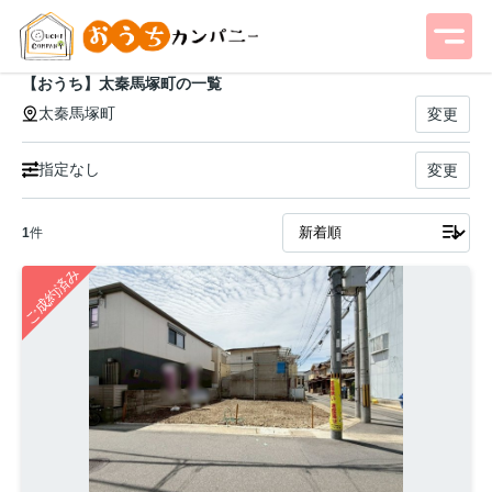
【おうち】太秦馬塚町の一覧
太秦馬塚町
変更
指定なし
変更
1
件
ご成約済み