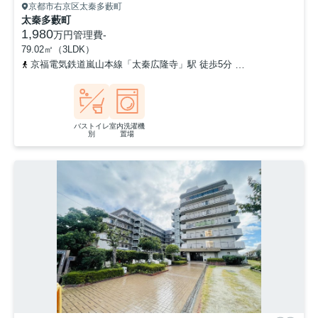
京都市右京区太秦多藪町
太秦多藪町
1,980
万円
管理費
-
79.02㎡（3LDK）
京福電気鉄道嵐山本線「太秦広隆寺」駅 徒歩5分
京福電気鉄道嵐山
バストイレ
室内洗濯機
別
置場