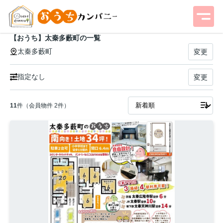
【おうち】太秦多藪町の一覧
太秦多藪町
変更
指定なし
変更
11
件（会員物件 2件）