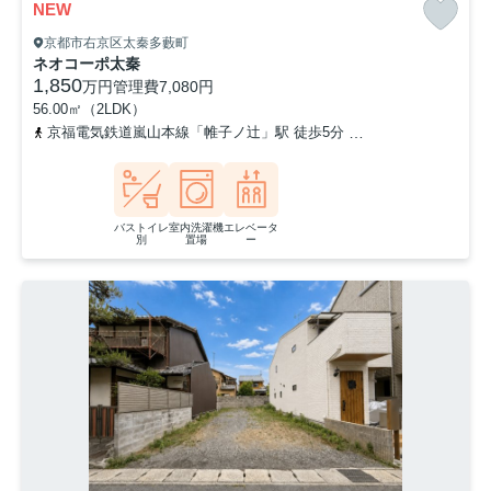
NEW
京都市右京区太秦多藪町
ネオコーポ太秦
1,850
万円
管理費
7,080円
56.00㎡（2LDK）
京福電気鉄道嵐山本線「帷子ノ辻」駅 徒歩5分
山陰本線「太秦」駅
バストイレ
室内洗濯機
エレベータ
別
置場
ー