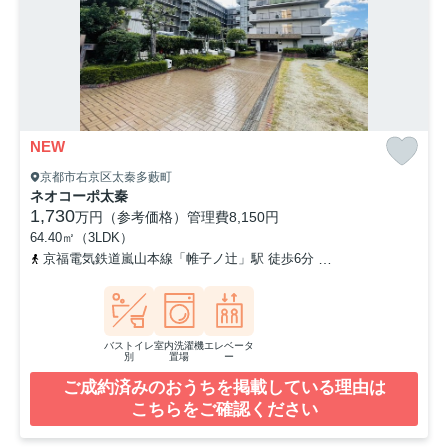
NEW
京都市右京区太秦多藪町
ネオコーポ太秦
1,730
万円（参考価格）
管理費
8,150円
64.40㎡（3LDK）
京福電気鉄道嵐山本線「帷子ノ辻」駅 徒歩6分
京福電気鉄道北野線
バストイレ
室内洗濯機
エレベータ
別
置場
ー
ご成約済みのおうちを掲載している理由は
こちらをご確認ください