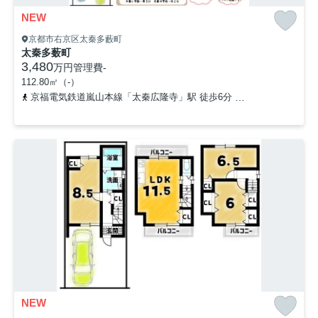
NEW
京都市右京区太秦多藪町
太秦多薮町
3,480
万円
管理費
-
112.80㎡（-）
京福電気鉄道嵐山本線「太秦広隆寺」駅 徒歩6分
山陰本線「太秦」
NEW