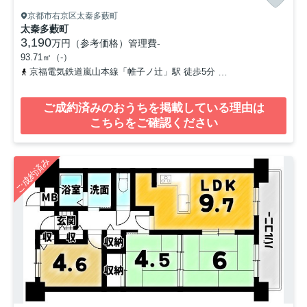
京都市右京区太秦多藪町
太秦多藪町
3,190
万円（参考価格）
管理費
-
93.71㎡（-）
京福電気鉄道嵐山本線「帷子ノ辻」駅 徒歩5分
山陰本線「太秦」駅
ご成約済みのおうちを掲載している理由は
こちらをご確認ください
ご成約済み