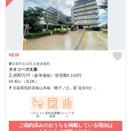
NEW
京都市右京区太秦多藪町
ネオコーポ太秦
2,490
万円（参考価格）
管理費
8,150円
64.40㎡（3LDK）
京福電気鉄道嵐山本線「帷子ノ辻」駅 徒歩5分
山陰本線「太秦」駅
バストイレ
室内洗濯機
エレベータ
別
置場
ー
ご成約済みのおうちを掲載している理由は