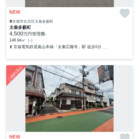
NEW
京都市右京区太秦多藪町
太秦多藪町
4,500
万円
管理費
-
148.94㎡（-）
京福電気鉄道嵐山本線「太秦広隆寺」駅 徒歩5分
京福電気鉄道嵐山
ご成約済み
NEW