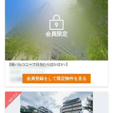
会員限定
【南バルコニーで日当たりぽかぽか♪】
◆ＪＲ「太秦」駅徒歩９分＆京福「帷子ノ辻」駅徒歩６分！
会員登録をして限定物件を見る
２wayアクセスで通勤通学便利♪
◆７階建て５階部分の為陽当たり・眺望良好！
◆周辺施設も揃った生活便利なマンション
ご成約済み