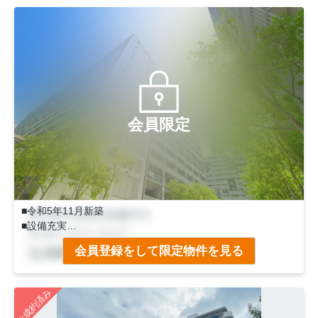
会員限定
■令和5年11月新築
■設備充実
(食器洗乾燥機・ミストサウナ・浴室乾燥等）
会員登録をして限定物件を見る
■収納便利
（WIC・食品庫・外部収納）
■全居室6帖以上
ご成約済み
■ロフトあり ■トイレ2ヶ所