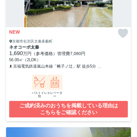
NEW
京都市右京区太秦多藪町
ネオコーポ太秦
1,690
万円（参考価格）
管理費
7,080円
56.00㎡（2LDK）
京福電気鉄道嵐山本線「帷子ノ辻」駅 徒歩5分
山陰本線「太秦」駅
バストイレ
エレベータ
別
ー
ご成約済みのおうちを掲載している理由は
こちらをご確認ください