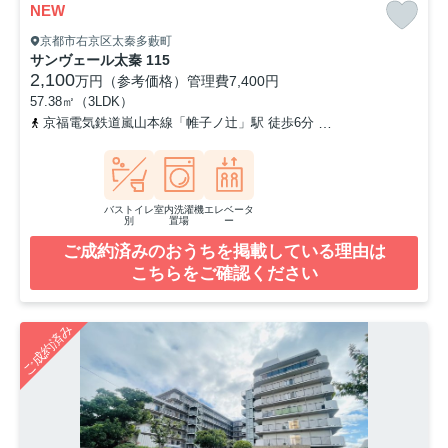
NEW
京都市右京区太秦多藪町
サンヴェール太秦 115
2,100
万円（参考価格）
管理費
7,400円
57.38㎡（3LDK）
京福電気鉄道嵐山本線「帷子ノ辻」駅 徒歩6分
山陰本線「太秦」駅 
バストイレ
室内洗濯機
エレベータ
別
置場
ー
ご成約済みのおうちを掲載している理由は
こちらをご確認ください
ご成約済み