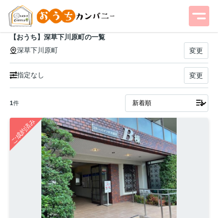
【おうち】深草下川原町の一覧
深草下川原町
変更
指定なし
変更
1
件
ご成約済み