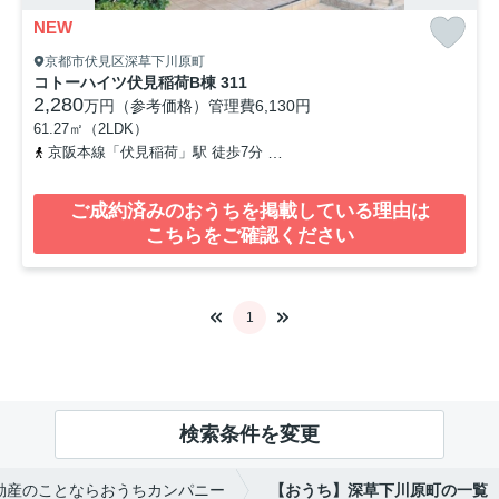
NEW
京都市伏見区深草下川原町
コトーハイツ伏見稲荷B棟 311
2,280
万円（参考価格）
管理費
6,130円
61.27㎡（2LDK）
京阪本線「伏見稲荷」駅 徒歩7分
京都市営烏丸線「十条」駅 徒歩1
ご成約済みのおうちを掲載している理由は
こちらをご確認ください
1
検索条件を変更
動産のことならおうちカンパニー
【おうち】深草下川原町の一覧