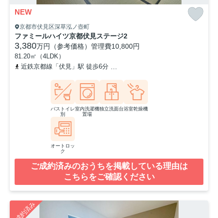
NEW
京都市伏見区深草泓ノ壺町
ファミールハイツ京都伏見ステージ2
3,380
万円（参考価格）
管理費
10,800円
81.20㎡（4LDK）
近鉄京都線「伏見」駅 徒歩6分
京阪本線「墨染」駅 徒歩10分
近
バストイレ
室内洗濯機
独立洗面台
浴室乾燥機
別
置場
オートロッ
ク
ご成約済みのおうちを掲載している理由は
こちらをご確認ください
ご成約済み