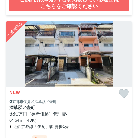
こちらをご確認ください
ご成約済み
NEW
京都市伏見区深草泓ノ壺町
深草泓ノ壺町
680
万円（参考価格）
管理費
-
64.64㎡（4DK）
近鉄京都線「伏見」駅 徒歩4分
京阪本線「墨染」駅 徒歩13分
近