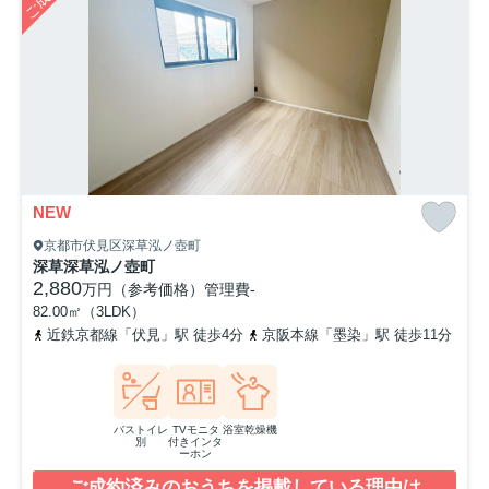
NEW
京都市伏見区深草泓ノ壺町
深草深草泓ノ壺町
2,880
万円（参考価格）
管理費
-
82.00㎡（3LDK）
近鉄京都線「伏見」駅 徒歩4分
京阪本線「墨染」駅 徒歩11分
バストイレ
TVモニタ
浴室乾燥機
別
付きインタ
ーホン
ご成約済みのおうちを掲載している理由は