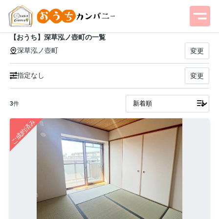
【おうち】深草泓ノ壺町の一覧
深草泓ノ壺町
変更
指定なし
変更
3
件
ご成約済み