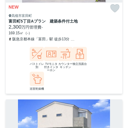
NEW
高槻市富田町
富田町5丁目Aプラン 建築条件付土地
2,300
万円
管理費
-
169.15㎡（-）
阪急京都本線「富田」駅 徒歩13分
東海道本線「摂津富田」駅 徒歩
バストイレ
TVモニタ
カウンター
独立洗面台
別
付きインタ
キッチン
ーホン
浴室乾燥機