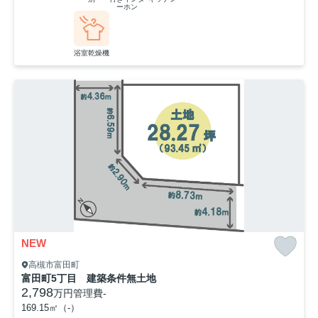
ーホン
浴室乾燥機
NEW
高槻市富田町
富田町5丁目 建築条件無土地
2,798
万円
管理費
-
169.15㎡（-）