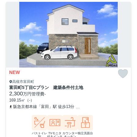
NEW
高槻市富田町
富田町5丁目Cプラン 建築条件付土地
2,300
万円
管理費
-
169.15㎡（-）
阪急京都本線「富田」駅 徒歩13分
東海道本線「摂津富田」駅 徒歩
バストイレ
TVモニタ
カウンター
独立洗面台
別
付きインタ
キッチン