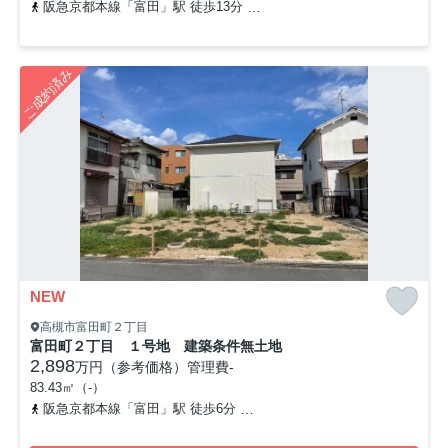
阪急京都本線「富田」駅 徒歩13分
東海道本線「摂津富田」駅 徒歩
ご成約済み
NEW
高槻市富田町２丁目
富田町２丁目 １号地 建築条件無土地
2,898
万円（参考価格）
管理費
-
83.43㎡（-）
阪急京都本線「富田」駅 徒歩6分
東海道本線「摂津富田」駅 徒歩8