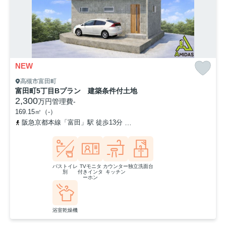
NEW
高槻市富田町
富田町5丁目Bプラン 建築条件付土地
2,300
万円
管理費
-
169.15㎡（-）
阪急京都本線「富田」駅 徒歩13分
東海道本線「摂津富田」駅 徒歩
バストイレ
TVモニタ
カウンター
独立洗面台
別
付きインタ
キッチン
ーホン
浴室乾燥機