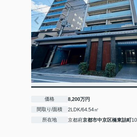
価格
8,200万円
間取り/面積
2LDK/64.54㎡
所在地
京都府
京都市中京区
橋東詰町
10