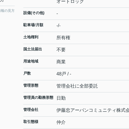
オートロック
情報の見方
設備(その他)
-
駐車場/月額
-/-
土地権利
所有権
国土法届出
不要
用途地域
商業
戸数
48戸 / -
管理形態
管理会社に全部委託
管理員の勤務形態
日勤
管理会社
伊藤忠アーバンコミュニティ株式
取引態様
仲介