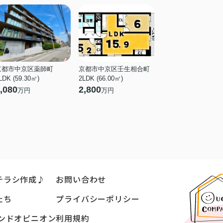
京都市中京区薬師町
京都市中京区壬生相合町
LDK (59.30㎡)
2LDK (66.00㎡)
,080
2,800
万円
万円
チラシ作成♪
お問い合わせ
たち
プライバシーポリシー
ンドオピニオン
利用規約