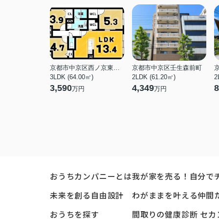
京都市中京区西ノ京東月光町
京都市中京区壬生森前町
3LDK (64.00㎡)
2LDK (61.20㎡)
2
3,590
4,349
8
万円
万円
おうちカンパニーとは
我が家を売る！自分で
未来を創る自由設計
わがままを叶える仲間
おうちを探す
間取りの健康診断 セカ