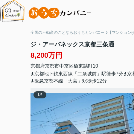
全国の不動産のことならおうちカンパニー
【マンション(
ジ・アーバネックス京都三条通
8,200万円
京都府
京都市中京区
橋東詰町
10
京都地下鉄東西線「二条城前」駅徒歩7分
京
阪急京都本線「大宮」駅徒歩12分
1
/
6