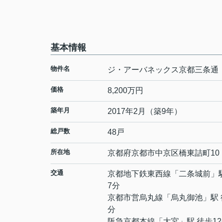
基本情報
物件名
ジ・アーバネックス京都三条通
価格
8,200万円
築年月
2017年2月（築9年）
総戸数
48戸
所在地
京都府
京都市中京区
橋東詰町
10
交通
京都地下鉄東西線
「
二条城前
」
7分
京都市営烏丸線
「
烏丸御池
」駅 
分
阪急京都本線
「
大宮
」駅 徒歩1