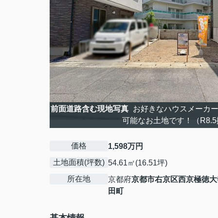
前面道路含む現地写真
お好きなハウスメーカー
可能なお土地です！（R8.
価格
1,598万円
土地面積(坪数)
54.61㎡(16.51坪)
所在地
京都府
京都市右京区
西京極徳大
田町