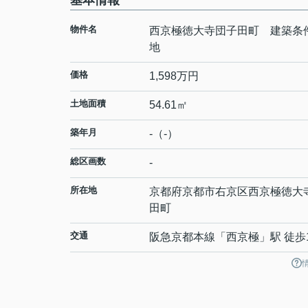
基本情報
物件名
西京極徳大寺団子田町 建築条
地
価格
1,598万円
土地面積
54.61㎡
築年月
-（-）
総区画数
-
所在地
京都府
京都市右京区
西京極徳大
田町
交通
阪急京都本線
「
西京極
」駅 徒歩