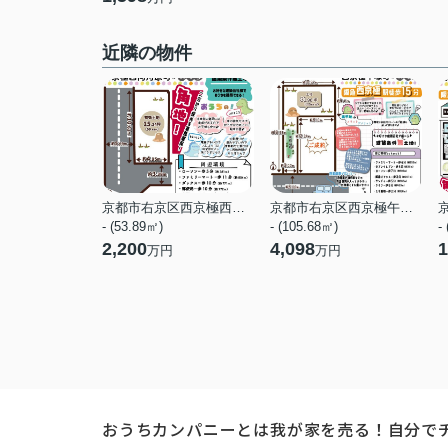
近隣の物件
京都市右京区西京極西向河原町
京都市右京区西京極午塚町
- (53.89㎡)
- (105.68㎡)
-
2,200
4,098
1
万円
万円
おうちカンパニーとは
我が家を売る！自分で