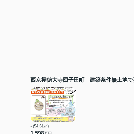
西京極徳大寺団子田町 建築条件無土地で
- (54.61㎡)
1,598
万円