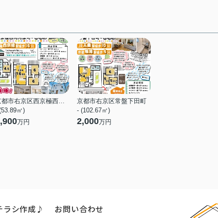
京都市右京区西京極西向河原町
京都市右京区常盤下田町
 (53.89㎡)
- (102.67㎡)
,900
2,000
万円
万円
チラシ作成♪
お問い合わせ