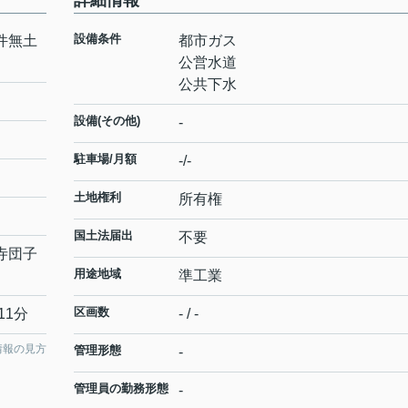
詳細情報
設備条件
件無土
都市ガス
公営水道
公共下水
設備(その他)
-
駐車場/月額
-/-
土地権利
所有権
国土法届出
不要
寺団子
用途地域
準工業
区画数
11分
- / -
情報の見方
管理形態
-
管理員の勤務形態
-