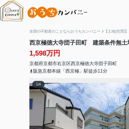
全国の不動産のことならおうちカンパニー
【土地(売買)
西京極徳大寺団子田町 建築条件無土
1,598万円
京都府
京都市右京区
西京極徳大寺団子田町
阪急京都本線「西京極」駅徒歩11分
1
/
4