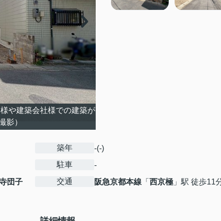
様や建築会社様での建築が
5撮影）
築年
-(-)
駐車
-
交通
寺団子
阪急京都本線
「
西京極
」駅 徒歩11