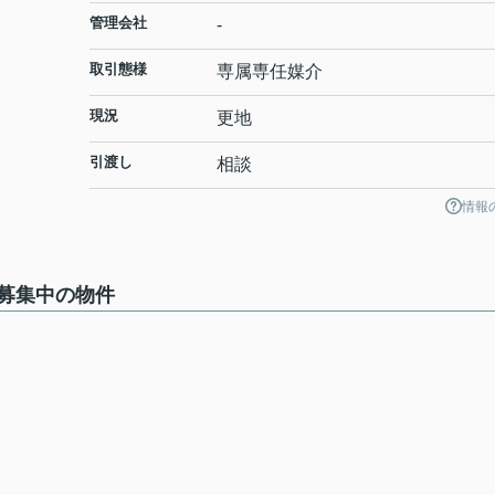
管理会社
-
取引態様
専属専任媒介
現況
更地
引渡し
相談
情報
募集中の物件