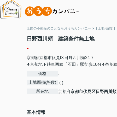
全国の不動産のことならおうちカンパニー
【土地(売買)
日野西川頬 建築条件無土地
-
京都府
京都市伏見区
日野西川頬
24-7
京都地下鉄東西線「石田」駅徒歩10分
奈良線
価格
-
土地面積(坪数)
-(-)
所在地
京都府
京都市伏見区
日野西川頬
基本情報