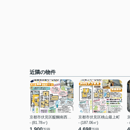
近隣の物件
京都市伏見区醍醐南西裏町
京都市伏見区桃山最上町
- (81.78㎡)
- (187.06㎡)
-
1,900
4,698
4
万円
万円