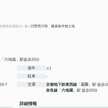
日野西川頬 建築条件無土地
】京都市伏見区の一覧
「六地蔵」駅徒歩20分
築年
-(-)
駐車
-
交通
24-7
京都地下鉄東西線
「
石田
」駅 徒歩1
奈良線
「
六地蔵
」駅 徒歩20分
詳細情報