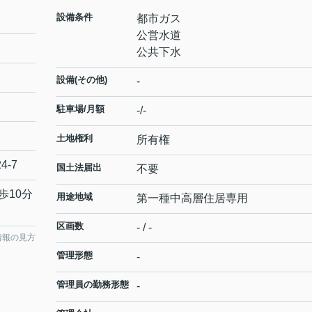
設備条件
都市ガス
公営水道
公共下水
設備(その他)
-
駐車場/月額
-/-
土地権利
所有権
24-7
国土法届出
不要
歩10分
用途地域
第一種中高層住居専用
区画数
- / -
情報の見方
管理形態
-
管理員の勤務形態
-