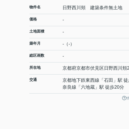
物件名
日野西川頬 建築条件無土地
価格
-
土地面積
-
築年月
-（-）
総区画数
-
所在地
京都府
京都市伏見区
日野西川頬
交通
京都地下鉄東西線
「
石田
」駅 徒
奈良線
「
六地蔵
」駅 徒歩20分