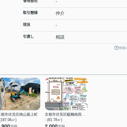
管理会社
-
取引態様
仲介
現況
-
引渡し
相談
情報
京都市伏見区桃山最上町
京都市伏見区醍醐南西裏町
 (187.06㎡)
- (81.78㎡)
,900
2,000
万円
万円