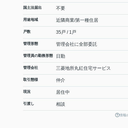
国土法届出
不要
用途地域
近隣商業/第一種住居
戸数
35戸 / 1戸
管理形態
管理会社に全部委託
管理員の勤務形態
日勤
管理会社
三菱地所丸紅住宅サービス
取引態様
仲介
現況
居住中
引渡し
相談
情報