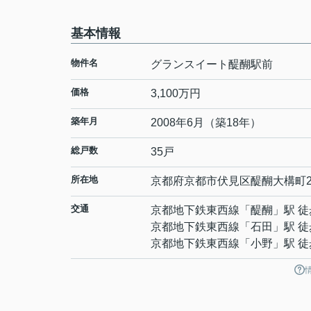
基本情報
物件名
グランスイート醍醐駅前
価格
3,100万円
築年月
2008年6月（築18年）
総戸数
35戸
所在地
京都府
京都市伏見区
醍醐大構町
交通
京都地下鉄東西線
「
醍醐
」駅 徒
京都地下鉄東西線
「
石田
」駅 徒
京都地下鉄東西線
「
小野
」駅 徒