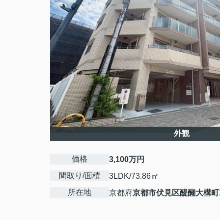
外観
価格
3,100万円
間取り/面積
3LDK/73.86㎡
所在地
京都府
京都市伏見区
醍醐大構町