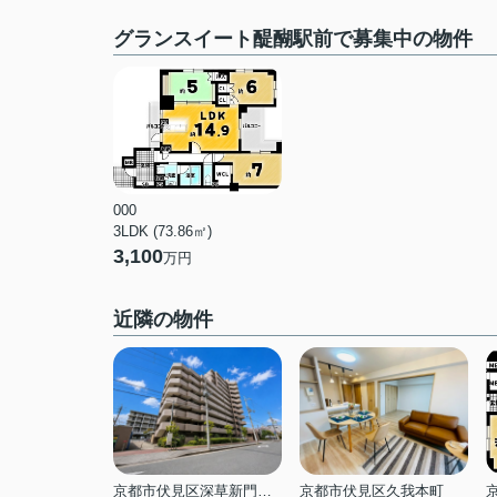
グランスイート醍醐駅前で募集中の物件
000
3LDK (73.86㎡)
3,100
万円
近隣の物件
京都市伏見区深草新門丈町
京都市伏見区久我本町