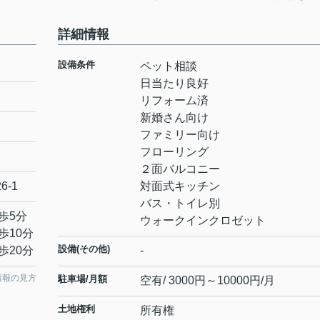
詳細情報
設備条件
ペット相談
日当たり良好
リフォーム済
新婚さん向け
ファミリー向け
フローリング
２面バルコニー
26-1
対面式キッチン
バス・トイレ別
歩5分
ウォークインクロゼット
歩10分
設備(その他)
歩20分
-
情報の見方
駐車場/月額
空有/ 3000円～10000円/月
土地権利
所有権