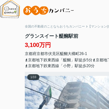
全国の不動産のことならおうちカンパニー
【マンション(
グランスイート醍醐駅前
3,100万円
京都府
京都市伏見区
醍醐大構町
26-1
京都地下鉄東西線「醍醐」駅徒歩5分
京都地
京都地下鉄東西線「小野」駅徒歩20分
1
/
10