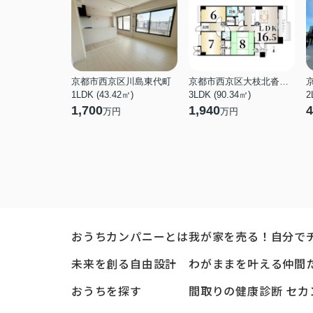
京都市西京区川島東代町
京都市西京区大枝北沓掛町１丁目
1LDK (43.42㎡)
3LDK (90.34㎡)
2
1,700
1,940
4
万円
万円
おうちカンパニーとは
我が家を売る！自分で
未来を創る自由設計
わがままを叶える仲間
おうちを探す
間取りの健康診断 セカ