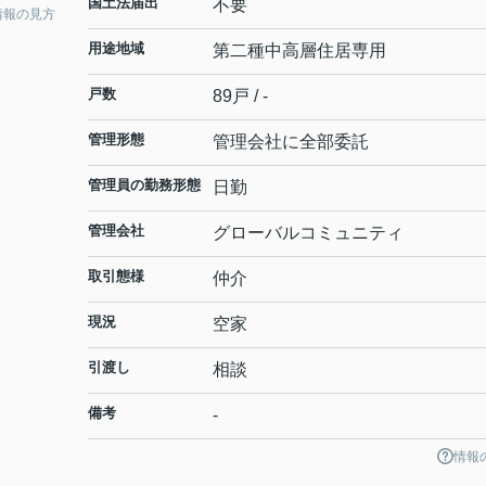
国土法届出
不要
情報の見方
用途地域
第二種中高層住居専用
戸数
89戸 / -
管理形態
管理会社に全部委託
管理員の勤務形態
日勤
管理会社
グローバルコミュニティ
取引態様
仲介
現況
空家
引渡し
相談
備考
-
情報