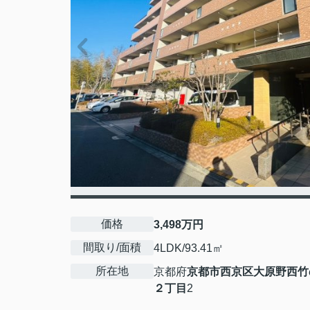
価格
3,498万円
間取り/面積
4LDK/93.41㎡
所在地
京都府
京都市西京区
大原野西竹
２丁目
2