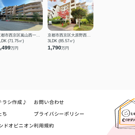
京都市西京区嵐山西一川町
京都市西京区大原野西境谷町２丁目
LDK (71.75㎡)
3LDK (85.57㎡)
,499
1,790
万円
万円
チラシ作成♪
お問い合わせ
たち
プライバシーポリシー
ンドオピニオン
利用規約