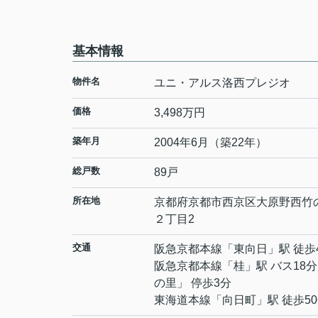
基本情報
物件名
ユニ・アルス洛西プレジオ
価格
3,498万円
築年月
2004年6月（築22年）
総戸数
89戸
所在地
京都府
京都市西京区
大原野西竹
２丁目
2
交通
阪急京都本線
「
東向日
」駅 徒歩
阪急京都本線
「
桂
」駅 バス18分
の里」 停歩3分
東海道本線
「
向日町
」駅 徒歩5