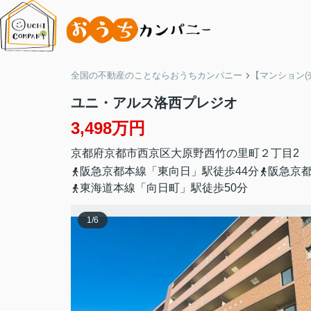
全国の不動産のことならおうちカンパニー
【マンション(
ユニ・アルス洛西プレジオ
3,498万円
京都府
京都市西京区
大原野西竹の里町２丁目
2
阪急京都本線「東向日」駅徒歩44分
阪急京都
東海道本線「向日町」駅徒歩50分
1
/
6