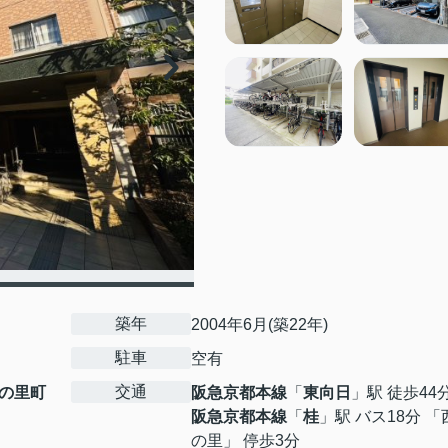
築年
2004年6月(築22年)
駐車
空有
交通
の里町
阪急京都本線
「
東向日
」駅 徒歩44
阪急京都本線
「
桂
」駅 バス18分 「
の里」 停歩3分