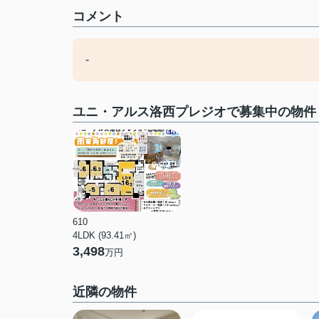
コメント
-
ユニ・アルス洛西プレジオで募集中の物件
610
4LDK (93.41㎡)
3,498
万円
近隣の物件