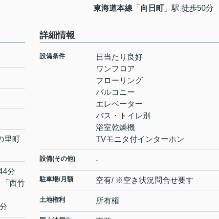
東海道本線
「
向日町
」駅 徒歩50分
詳細情報
設備条件
日当たり良好
ワンフロア
フローリング
バルコニー
エレベーター
バス・トイレ別
浴室乾燥機
の里町
TVモニタ付インターホン
設備(その他)
-
44分
駐車場/月額
空有/ ※空き状況問合せ要す
 「西竹
土地権利
所有権
0分