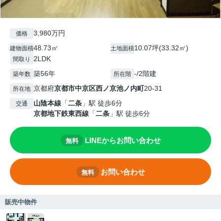
3,980万円
価格
48.73㎡
10.07坪(33.32㎡)
建物面積
土地面積
2LDK
間取り
築56年
-/2階建
築年数
所在階
京都府
京都市中京区
西ノ京池ノ内町
20-31
所在地
山陰本線
「
二条
」駅 徒歩6分
交通
京都地下鉄東西線
「
二条
」駅 徒歩6分
LINEからお問い合わせ
無料
お問い合わせ
無料
販売中物件