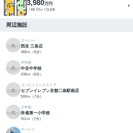
3,980
万円
- / 48.73㎡ / 2LDK
周辺施設
スーパー
西友 三条店
366ｍ（5分）
中学校
中京中学校
436ｍ（6分）
コンビニエンスストア
セブンイレブン京都二条駅南店
509ｍ（7分）
小学校
朱雀第一小学校
511ｍ（7分）
デパート