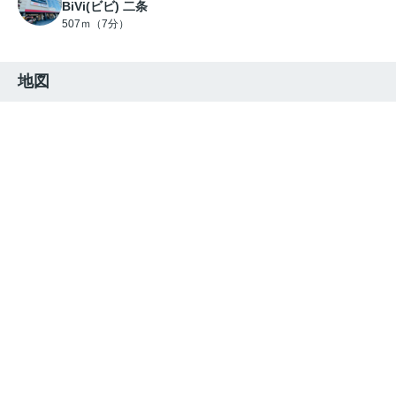
BiVi(ビビ) 二条
507ｍ（7分）
地図