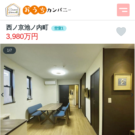
西ノ京池ノ内町
空室1
3,980万円
1
/
7