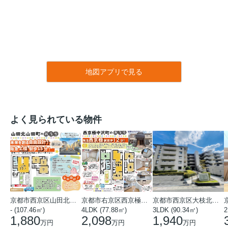
地図アプリで見る
よく見られている物件
京都市西京区山田北山田町
京都市右京区西京極中沢町
京都市西京区大枝北沓掛町５丁目
- (107.46㎡)
4LDK (77.88㎡)
3LDK (90.34㎡)
2
1,880
2,098
1,940
万円
万円
万円