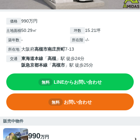
990万円
価格
50.29㎡
15.21坪
土地面積
坪数
-
-/-
築年数
所在階
大阪府
高槻市
南庄所町
7-13
所在地
東海道本線
「
高槻
」駅 徒歩24分
交通
阪急京都本線
「
高槻市
」駅 徒歩25分
LINEからお問い合わせ
無料
お問い合わせ
無料
販売中物件
990
万円