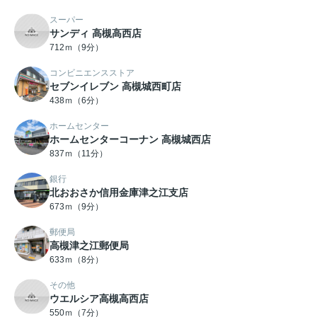
スーパー
サンディ 高槻高西店
712ｍ（9分）
コンビニエンスストア
セブンイレブン 高槻城西町店
438ｍ（6分）
ホームセンター
ホームセンターコーナン 高槻城西店
837ｍ（11分）
銀行
北おおさか信用金庫津之江支店
673ｍ（9分）
郵便局
高槻津之江郵便局
633ｍ（8分）
その他
ウエルシア高槻高西店
550ｍ（7分）