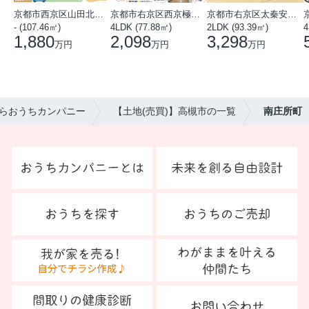
京都市西京区山田北山田町
京都市右京区西京極中沢町
京都市右京区太秦安井藤ノ木町
- (107.46㎡)
4LDK (77.88㎡)
2LDK (93.39㎡)
4
1,880
2,098
3,298
万円
万円
万円
らおうちカンパニー
【土地(売買)】高槻市の一覧
南庄所町