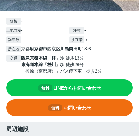
-
価格
-
-
土地面積
坪数
-
-/-
築年数
所在階
京都府
京都市西京区
川島粟田町
18-6
所在地
阪急京都本線
「
桂
」駅 徒歩13分
交通
東海道本線
「
桂川
」駅 徒歩26分
「樫原（京都府）」バス停下車 徒歩2分
LINEからお問い合わせ
無料
お問い合わせ
無料
周辺施設