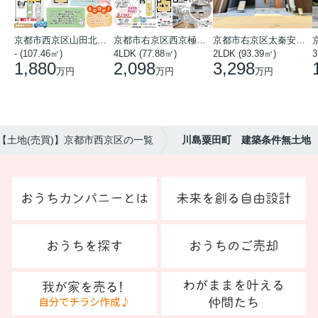
京都市西京区山田北山田町
京都市右京区西京極中沢町
京都市右京区太秦安井藤ノ木町
- (107.46㎡)
4LDK (77.88㎡)
2LDK (93.39㎡)
3
1,880
2,098
3,298
万円
万円
万円
【土地(売買)】京都市西京区の一覧
川島粟田町 建築条件無土地