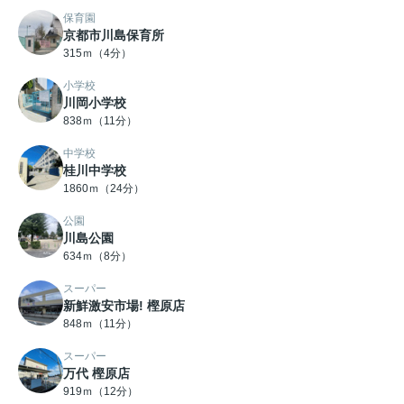
保育園
京都市川島保育所
315ｍ（4分）
小学校
川岡小学校
838ｍ（11分）
中学校
桂川中学校
1860ｍ（24分）
公園
川島公園
634ｍ（8分）
スーパー
新鮮激安市場! 樫原店
848ｍ（11分）
スーパー
万代 樫原店
919ｍ（12分）