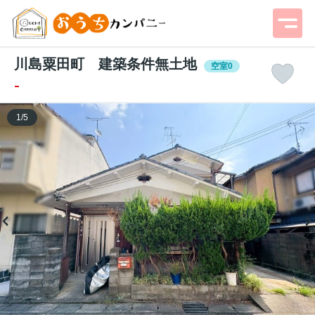
川島粟田町 建築条件無土地
空室0
-
1
/
5