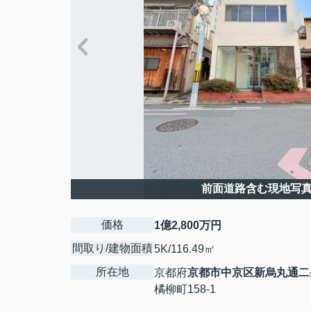
前面道路含む現地写
価格
1億2,800万円
間取り/建物面積
5K/116.49㎡
所在地
京都府
京都市中京区
新烏丸通二
橘柳町158-1