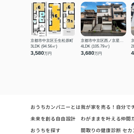
京都市中京区壬生松原町
京都市中京区西ノ京星池町
3LDK (94.56㎡)
4LDK (105.79㎡)
2
3,580
3,680
4
万円
万円
おうちカンパニーとは
我が家を売る！自分で
未来を創る自由設計
わがままを叶える仲間
おうちを探す
間取りの健康診断 セカ