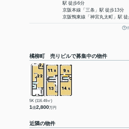
駅 徒歩6分
京阪本線
「
三条
」駅 徒歩13分
京阪鴨東線
「
神宮丸太町
」駅 徒
橘柳町 売りビルで募集中の物件
5K (116.49㎡)
1
2,800
億
万円
近隣の物件