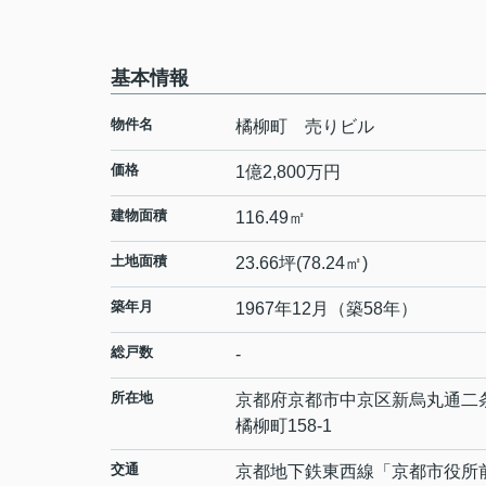
基本情報
物件名
橘柳町 売りビル
価格
1億2,800万円
建物面積
116.49㎡
土地面積
23.66坪(78.24㎡)
築年月
1967年12月（築58年）
総戸数
-
所在地
京都府
京都市中京区
新烏丸通二
橘柳町158-1
交通
京都地下鉄東西線
「
京都市役所