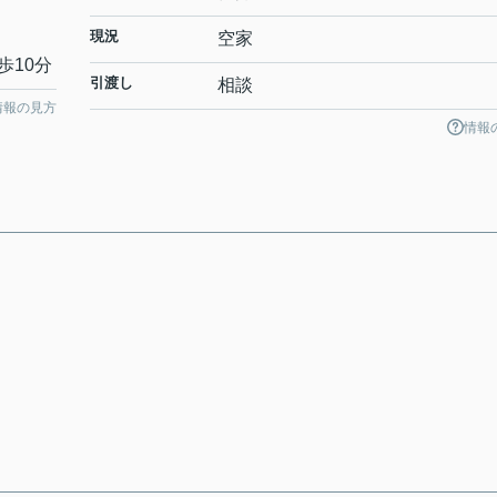
現況
空家
歩10分
引渡し
相談
情報の見方
情報