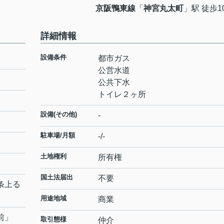
京阪鴨東線
「
神宮丸太町
」駅 徒歩1
詳細情報
設備条件
都市ガス
公営水道
公共下水
トイレ２ヶ所
設備(その他)
-
駐車場/月額
-/-
土地権利
所有権
国土法届出
不要
条上る
用途地域
商業
前
」
取引態様
仲介