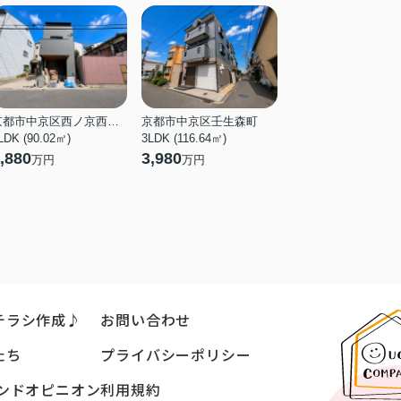
京都市中京区西ノ京西中合町
京都市中京区壬生森町
LDK (90.02㎡)
3LDK (116.64㎡)
,880
3,980
万円
万円
チラシ作成♪
お問い合わせ
たち
プライバシーポリシー
ンドオピニオン
利用規約