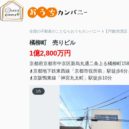
全国の不動産のことならおうちカンパニー
【戸建(売買)
橘柳町 売りビル
1億2,800万円
京都府
京都市中京区
新烏丸通二条上る
橘柳町158
京都地下鉄東西線「京都市役所前」駅徒歩6分
京阪鴨東線「神宮丸太町」駅徒歩10分
1
/
5