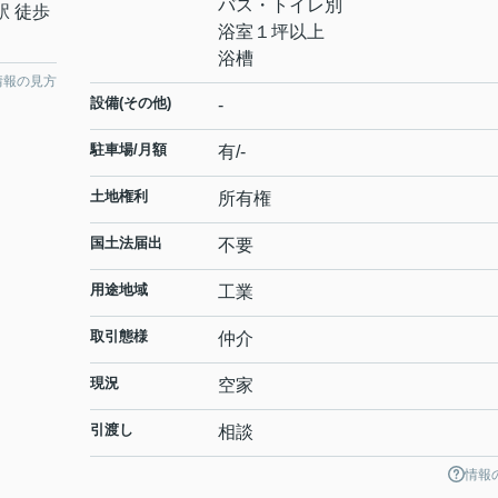
バス・トイレ別
駅 徒歩
浴室１坪以上
浴槽
情報の見方
設備(その他)
-
駐車場/月額
有/-
土地権利
所有権
国土法届出
不要
用途地域
工業
取引態様
仲介
現況
空家
引渡し
相談
情報