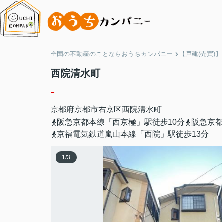
全国の不動産のことならおうちカンパニー
【戸建(売買)
西院清水町
-
京都府
京都市右京区
西院清水町
阪急京都本線「西京極」駅徒歩10分
阪急京都
京福電気鉄道嵐山本線「西院」駅徒歩13分
1
/
3