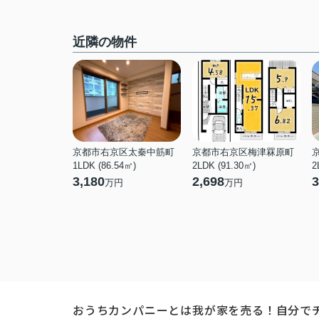
近隣の物件
京都市右京区太秦中筋町
京都市右京区梅津罧原町
1LDK (86.54㎡)
2LDK (91.30㎡)
2
3,180
2,698
3
万円
万円
おうちカンパニーとは
我が家を売る！自分で