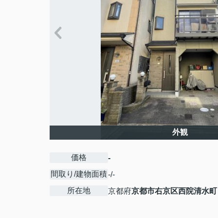
外観
価格
-
間取り/建物面積
-/-
所在地
京都府
京都市右京区
西院清水町