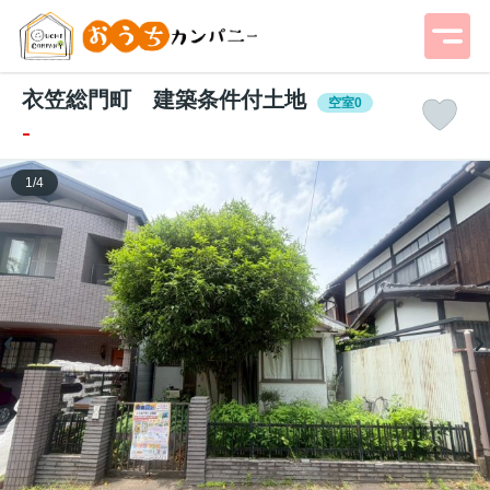
衣笠総門町 建築条件付土地
空室0
-
1
/
4