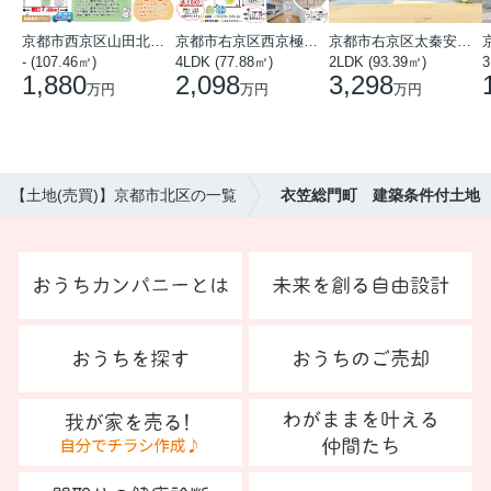
京都市西京区山田北山田町
京都市右京区西京極中沢町
京都市右京区太秦安井藤ノ木町
- (107.46㎡)
4LDK (77.88㎡)
2LDK (93.39㎡)
3
1,880
2,098
3,298
万円
万円
万円
【土地(売買)】京都市北区の一覧
衣笠総門町 建築条件付土地