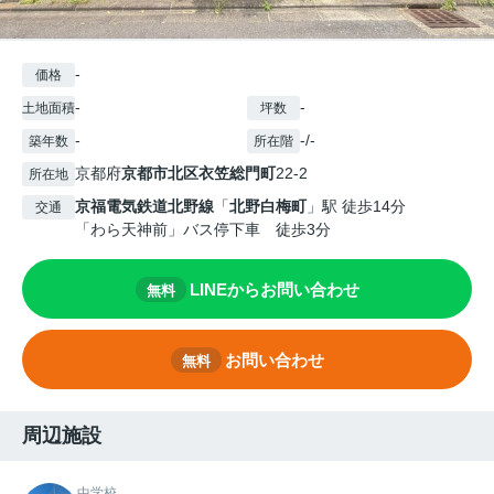
-
価格
-
-
土地面積
坪数
-
-/-
築年数
所在階
京都府
京都市北区
衣笠総門町
22-2
所在地
京福電気鉄道北野線
「
北野白梅町
」駅 徒歩14分
交通
「わら天神前」バス停下車 徒歩3分
LINEからお問い合わせ
無料
お問い合わせ
無料
周辺施設
中学校