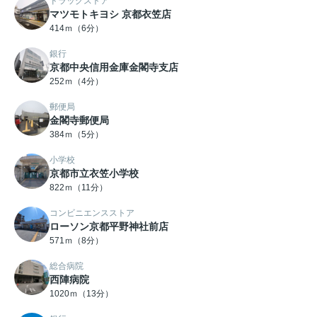
ドラッグストア
マツモトキヨシ 京都衣笠店
414ｍ（6分）
銀行
京都中央信用金庫金閣寺支店
252ｍ（4分）
郵便局
金閣寺郵便局
384ｍ（5分）
小学校
京都市立衣笠小学校
822ｍ（11分）
コンビニエンスストア
ローソン京都平野神社前店
571ｍ（8分）
総合病院
西陣病院
1020ｍ（13分）