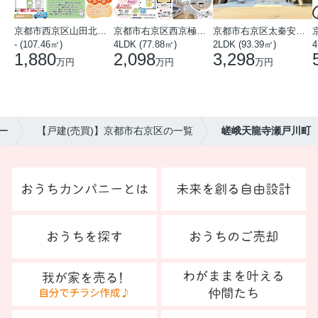
京都市西京区山田北山田町
京都市右京区西京極中沢町
京都市右京区太秦安井藤ノ木町
- (107.46㎡)
4LDK (77.88㎡)
2LDK (93.39㎡)
4
1,880
2,098
3,298
万円
万円
万円
ー
【戸建(売買)】京都市右京区の一覧
嵯峨天龍寺瀬戸川町