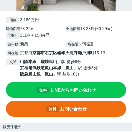
3,180万円
価格
78.22㎡
18.23坪(60.29㎡)
建物面積
土地面積
2LDK＋1S(納戸)
間取り
新築
-/3階建
築年数
所在階
京都府
京都市右京区
嵯峨天龍寺瀬戸川町
15-13
所在地
山陰本線
「
嵯峨嵐山
」駅 徒歩6分
交通
京福電気鉄道嵐山本線
「
嵐山
」駅 徒歩8分
阪急嵐山線
「
嵐山
」駅 徒歩16分
LINEからお問い合わせ
無料
お問い合わせ
無料
販売中物件