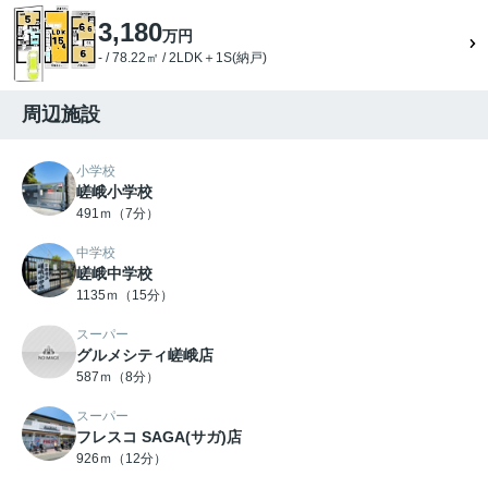
3,180
万円
- / 78.22㎡ / 2LDK＋1S(納戸)
周辺施設
小学校
嵯峨小学校
491ｍ（7分）
中学校
嵯峨中学校
1135ｍ（15分）
スーパー
グルメシティ嵯峨店
587ｍ（8分）
スーパー
フレスコ SAGA(サガ)店
926ｍ（12分）