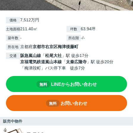
7,512万円
価格
211.40㎡
63.94坪
土地面積
坪数
-
-/-
築年数
所在階
京都府
京都市右京区
梅津後藤町
所在地
阪急嵐山線
「
松尾大社
」駅 徒歩17分
交通
京福電気鉄道嵐山本線
「
太秦広隆寺
」駅 徒歩20分
「梅津段町」バス停下車 徒歩7分
LINEからお問い合わせ
無料
お問い合わせ
無料
販売中物件