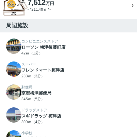
7,512
万円
- / 211.40㎡ / -
周辺施設
コンビニエンスストア
ローソン 梅津後藤町店
42ｍ（1分）
スーパー
フレンドマート梅津店
233ｍ（3分）
郵便局
京都梅津郵便局
345ｍ（5分）
ドラッグストア
スギドラッグ 梅津店
309ｍ（4分）
小学校