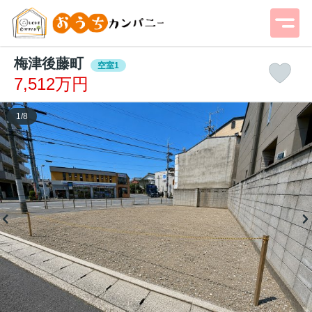
梅津後藤町
空室1
7,512万円
1
/
8