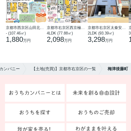
京都市西京区山田北山田町
京都市右京区西京極中沢町
京都市右京区太秦安井藤ノ木町
- (107.46㎡)
4LDK (77.88㎡)
2LDK (93.39㎡)
3
1,880
2,098
3,298
万円
万円
万円
カンパニー
【土地(売買)】京都市右京区の一覧
梅津後藤町