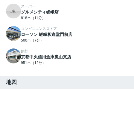
スーパー
グルメシティ嵯峨店
818ｍ（11分）
コンビニエンスストア
ローソン 嵯峨釈迦堂門前店
500ｍ（7分）
銀行
京都中央信用金庫嵐山支店
951ｍ（12分）
地図