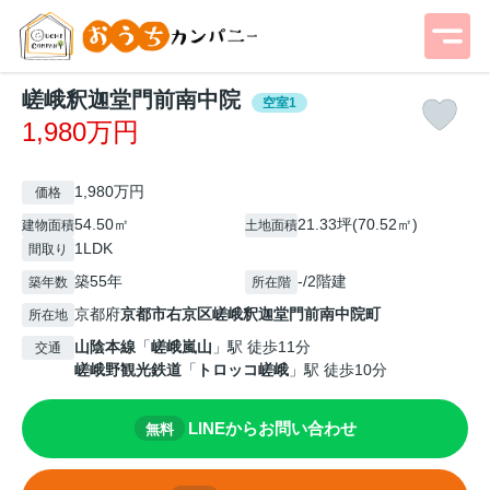
嵯峨釈迦堂門前南中院
空室1
1,980万円
1,980万円
価格
54.50㎡
21.33坪(70.52㎡)
建物面積
土地面積
1LDK
間取り
築55年
-/2階建
築年数
所在階
京都府
京都市右京区
嵯峨釈迦堂門前南中院町
所在地
山陰本線
「
嵯峨嵐山
」駅 徒歩11分
交通
嵯峨野観光鉄道
「
トロッコ嵯峨
」駅 徒歩10分
LINEからお問い合わせ
無料