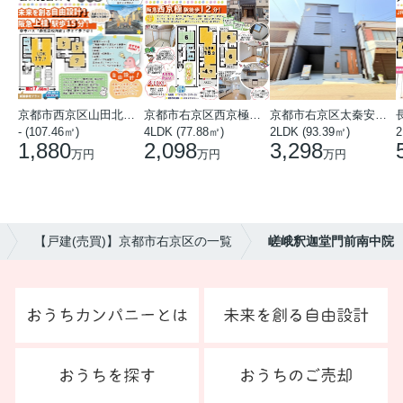
京都市西京区山田北山田町
京都市右京区西京極中沢町
京都市右京区太秦安井藤ノ木町
- (107.46㎡)
4LDK (77.88㎡)
2LDK (93.39㎡)
1,880
2,098
3,298
万円
万円
万円
【戸建(売買)】京都市右京区の一覧
嵯峨釈迦堂門前南中院