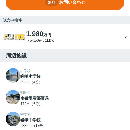
お問い合わせ
無料
販売中物件
1,980
万円
- / 54.50㎡ / 1LDK
周辺施設
小学校
嵯峨小学校
292ｍ（4分）
郵便局
京都愛宕郵便局
472ｍ（6分）
中学校
嵯峨中学校
1332ｍ（17分）