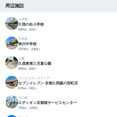
周辺施設
小学校
久我の杜小学校
394ｍ（5分）
中学校
神川中学校
1478ｍ（19分）
公園
久我東第三児童公園
440ｍ（6分）
コンビニエンスストア
セブンイレブン 京都久我森の宮町店
676ｍ（9分）
その他
エディオン京都南サービスセンター
733ｍ（10分）