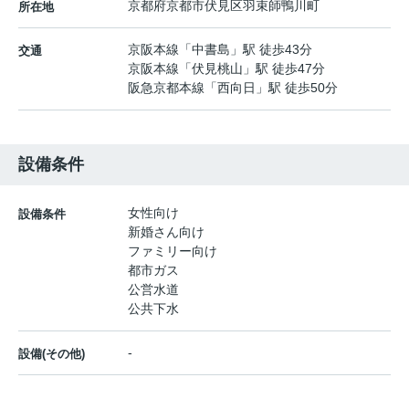
京都府
京都市伏見区
羽束師鴨川町
所在地
京阪本線
「
中書島
」駅 徒歩43分
交通
京阪本線
「
伏見桃山
」駅 徒歩47分
阪急京都本線
「
西向日
」駅 徒歩50分
設備条件
女性向け
設備条件
新婚さん向け
ファミリー向け
都市ガス
公営水道
公共下水
-
設備(その他)