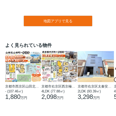
地図アプリで見る
よく見られている物件
京都市西京区山田北山田町
京都市右京区西京極中沢町
京都市右京区太秦安井藤ノ木町
- (107.46㎡)
4LDK (77.88㎡)
2LDK (93.39㎡)
4
1,880
2,098
3,298
万円
万円
万円