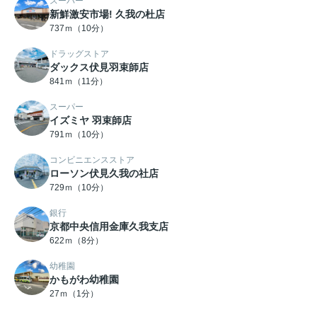
スーパー
新鮮激安市場! 久我の杜店
737ｍ（10分）
ドラッグストア
ダックス伏見羽束師店
841ｍ（11分）
スーパー
イズミヤ 羽束師店
791ｍ（10分）
コンビニエンスストア
ローソン伏見久我の社店
729ｍ（10分）
銀行
京都中央信用金庫久我支店
622ｍ（8分）
幼稚園
かもがわ幼稚園
27ｍ（1分）