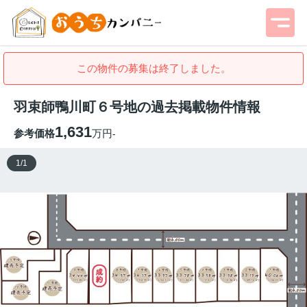
この物件の募集は終了しました。
羽束師鴨川町６号地の過去掲載物件情報
1,631
参考価格
万円
-
1
/
1