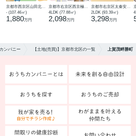
京都市西京区山田北山田町
京都市右京区西京極中沢町
京都市右京区太秦安井藤ノ木町
- (107.46㎡)
4LDK (77.88㎡)
2LDK (93.39㎡)
4
1,880
2,098
3,298
万円
万円
万円
カンパニー
【土地(売買)】京都市北区の一覧
上賀茂畔勝町