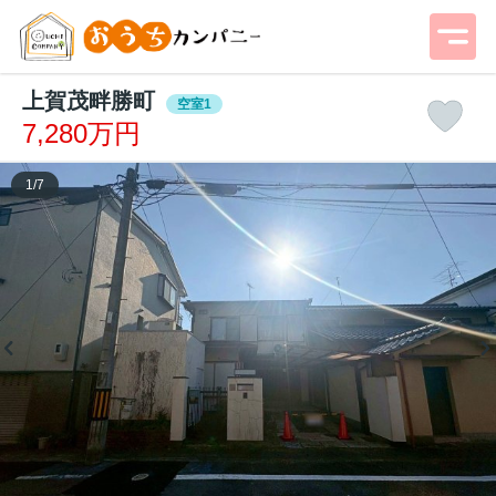
上賀茂畔勝町
空室1
7,280万円
1
/
7