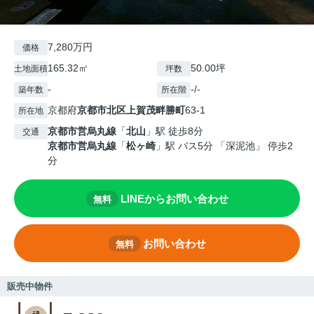
7,280万円
価格
165.32㎡
50.00坪
土地面積
坪数
-
-/-
築年数
所在階
京都府
京都市北区
上賀茂畔勝町
63-1
所在地
京都市営烏丸線
「
北山
」駅 徒歩8分
交通
京都市営烏丸線
「
松ヶ崎
」駅 バス5分 「深泥池」 停歩2
分
LINEからお問い合わせ
無料
お問い合わせ
無料
販売中物件