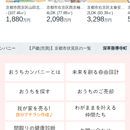
京都市西京区山田北山田町
京都市右京区西京極中沢町
京都市右京区太秦安井藤ノ木町
- (107.46㎡)
4LDK (77.88㎡)
2LDK (93.39㎡)
4
1,880
2,098
3,298
万円
万円
万円
ンパニー
【戸建(売買)】京都市伏見区の一覧
深草善導寺町