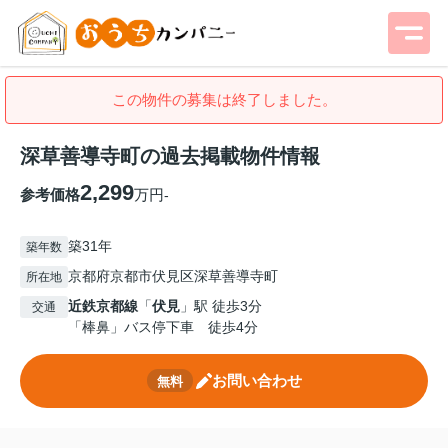
この物件の募集は終了しました。
深草善導寺町の過去掲載物件情報
2,299
参考価格
万円
-
築31年
築年数
京都府京都市伏見区深草善導寺町
所在地
近鉄京都線
「
伏見
」駅 徒歩3分
交通
「棒鼻」バス停下車 徒歩4分
お問い合わせ
無料