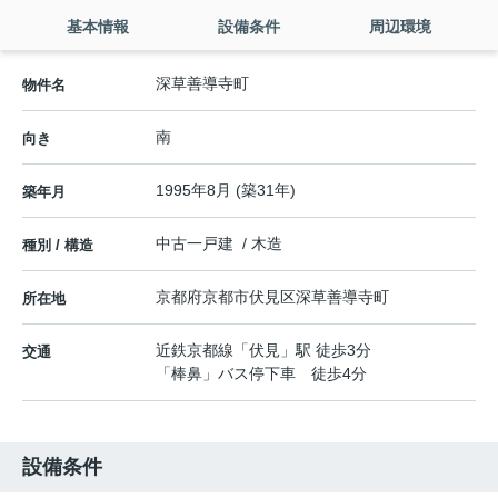
基本情報
設備条件
周辺環境
深草善導寺町
物件名
南
向き
1995年8月 (築31年)
築年月
中古一戸建 / 木造
種別 / 構造
京都府
京都市伏見区
深草善導寺町
所在地
近鉄京都線
「
伏見
」駅 徒歩3分
交通
「棒鼻」バス停下車 徒歩4分
設備条件