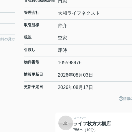
管理員の勤務形態
日勤
管理会社
大和ライフネクスト
取引態様
仲介
現況
空家
情報の見方
引渡し
即時
物件番号
105598476
情報更新日
2026年08月03日
更新予定日
2026年08月17日
情報
スーパー
ライフ枚方大橋店
756ｍ（10分）