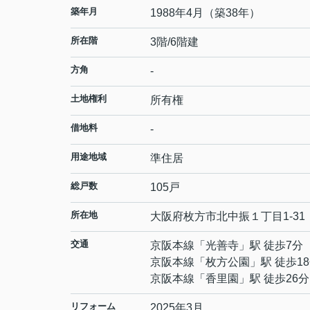
築年月
1988年4月（築38年）
所在階
3階/6階建
方角
-
土地権利
所有権
借地料
-
用途地域
準住居
総戸数
105戸
所在地
大阪府
枚方市
北中振
１丁目1-31
交通
京阪本線
「
光善寺
」駅 徒歩7分
京阪本線
「
枚方公園
」駅 徒歩1
京阪本線
「
香里園
」駅 徒歩26分
リフォーム
2025年3月