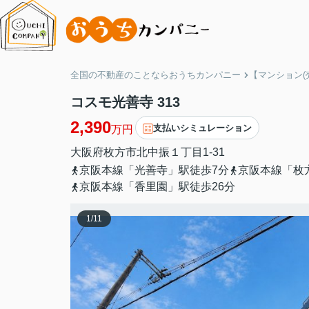
全国の不動産のことならおうちカンパニー
【マンション(
コスモ光善寺 313
2,390
支払いシミュレーション
万円
大阪府
枚方市
北中振
１丁目1-31
京阪本線「光善寺」駅徒歩7分
京阪本線「枚
京阪本線「香里園」駅徒歩26分
1
/
11