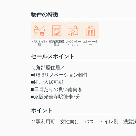
物件の特徴
バストイレ
室内洗濯機
カウンター
エレベータ
別
置場
キッチン
ー
セールスポイント
＼角部屋住居／
■R8.3リノベーション物件
■即ご入居可能
■日当たりの良い南向き
■京阪光善寺駅徒歩7分
ポイント
２駅利用可
女性向け
バス
トイレ別
洗髪