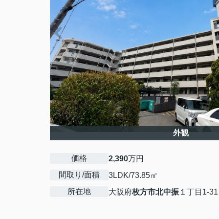
外観
価格
2,390
万円
間取り/面積
3LDK/73.85㎡
所在地
大阪府
枚方市
北中振
１丁目1-31