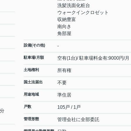
洗髪洗面化粧台
ウォークインクロゼット
収納豊富
南向き
角部屋
設備(その他)
-
駐車場/月額
空有(1台)/ 駐車場料金有:9000円/月
土地権利
所有権
国土法届出
不要
用途地域
準住居
戸数
105戸 / 1戸
8分
管理形態
管理会社に全部委託