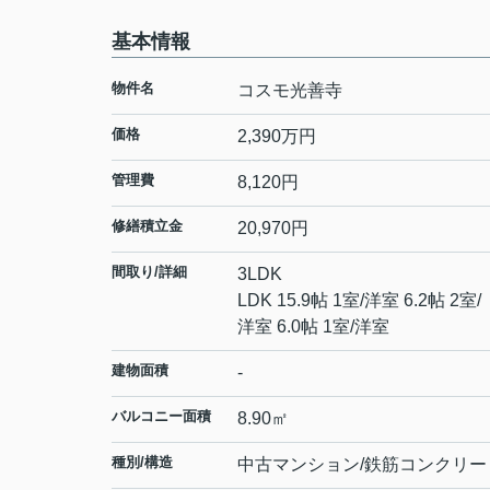
基本情報
物件名
コスモ光善寺
価格
2,390
万円
管理費
8,120円
修繕積立金
20,970円
間取り/詳細
3LDK
LDK 15.9帖 1室
/
洋室 6.2帖 2室
/
洋室 6.0帖 1室
/
洋室
建物面積
-
バルコニー面積
8.90㎡
種別/構造
中古マンション/鉄筋コンクリー