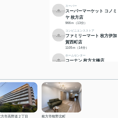
スーパー
スーパーマーケット コノミ
ヤ 枚方店
966ｍ（13分）
コンビニエンスストア
ファミリーマート 枚方伊加
賀西町店
1105ｍ（14分）
ホームセンター
コーナン 枚方大橋店
719ｍ（9分）
ドラッグストア
ドラッグアカカベ 出口店
417ｍ（6分）
その他
DAISO コーナン枚方大橋店
771ｍ（10分）
コンビニエンスストア
ローソン 枚方北中振一丁目
枚方市高野道２丁目
枚方市牧野北町