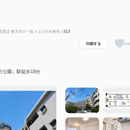
313
売買)】枚方市の一覧
コスモ光善寺
印刷する
お気
方公園」駅徒歩18分