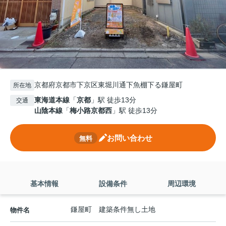
京都府京都市下京区東堀川通下魚棚下る鎌屋町
所在地
東海道本線
「
京都
」駅 徒歩13分
交通
山陰本線
「
梅小路京都西
」駅 徒歩13分
お問い合わせ
無料
基本情報
設備条件
周辺環境
鎌屋町 建築条件無し土地
物件名