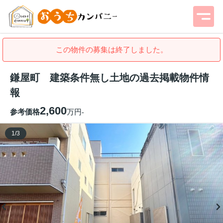
この物件の募集は終了しました。
鎌屋町 建築条件無し土地の過去掲載物件情
報
2,600
参考価格
万円
-
1
/
3