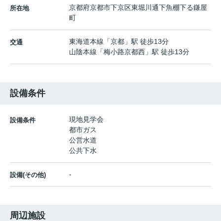
京都府
京都市下京区
東堀川通下魚棚下る
鎌屋
所在地
町
東海道本線
「
京都
」駅 徒歩13分
交通
山陰本線
「
梅小路京都西
」駅 徒歩13分
設備条件
現地見学会
設備条件
都市ガス
公営水道
公共下水
-
設備(その他)
周辺施設