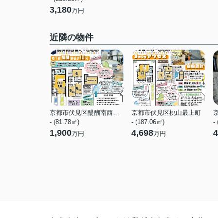
3,180
万円
近隣の物件
京都市伏見区醍醐南西裏町
京都市伏見区桃山最上町
- (81.78㎡)
- (187.06㎡)
-
1,900
4,698
4
万円
万円