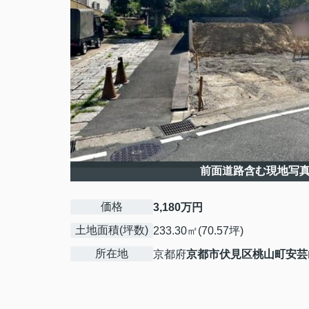
前面道路含む現地写
価格
3,180万円
土地面積(坪数)
233.30㎡(70.57坪)
所在地
京都府
京都市伏見区
桃山町安芸