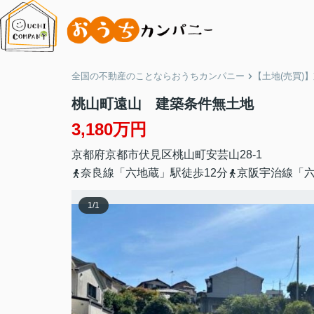
全国の不動産のことならおうちカンパニー
【土地(売買)
桃山町遠山 建築条件無土地
3,180万円
京都府
京都市伏見区
桃山町安芸山
28-1
奈良線「六地蔵」駅徒歩12分
京阪宇治線「六
1
/
1