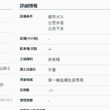
詳細情報
設備条件
都市ガス
公営水道
公共下水
設備(その他)
-
駐車場/月額
-/-
土地権利
所有権
山
28-1
国土法届出
不要
用途地域
第一種低層住居専用
3分
区画数
- / -
情報の見方
管理形態
-