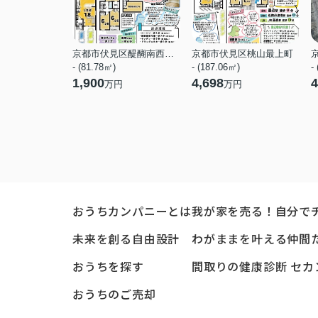
京都市伏見区醍醐南西裏町
京都市伏見区桃山最上町
- (81.78㎡)
- (187.06㎡)
-
1,900
4,698
4
万円
万円
おうちカンパニーとは
我が家を売る！自分で
未来を創る自由設計
わがままを叶える仲間
おうちを探す
間取りの健康診断 セカ
おうちのご売却