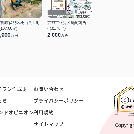
京都市伏見区桃山最上町
京都市伏見区醍醐南西裏町
 (187.06㎡)
- (81.78㎡)
,900
2,000
万円
万円
チラシ作成♪
お問い合わせ
たち
プライバシーポリシー
ンドオピニオン
利用規約
サイトマップ
Copyrig