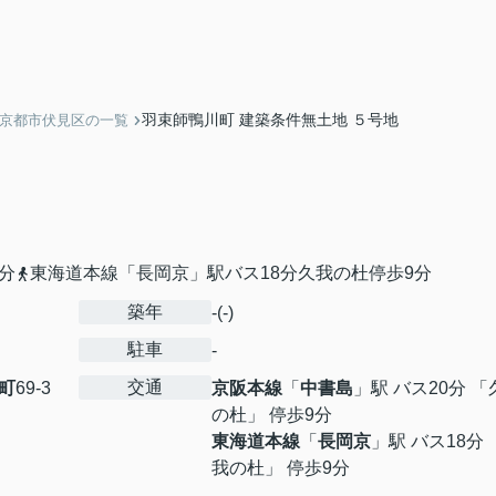
羽束師鴨川町 建築条件無土地 ５号地
】京都市伏見区の一覧
分
東海道本線「長岡京」駅バス18分久我の杜停歩9分
築年
-(-)
駐車
-
交通
町
69-3
京阪本線
「
中書島
」駅 バス20分 「
の杜」 停歩9分
東海道本線
「
長岡京
」駅 バス18分 
我の杜」 停歩9分