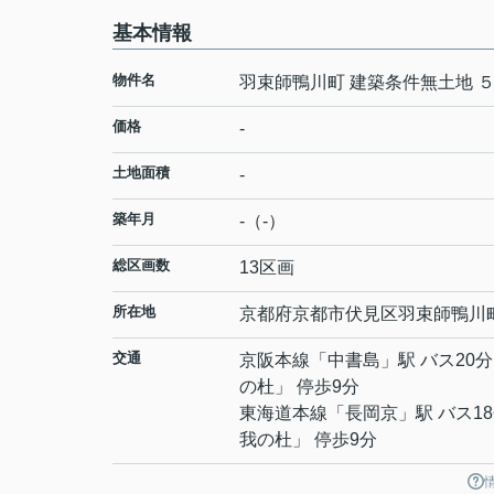
基本情報
物件名
羽束師鴨川町 建築条件無土地 
価格
-
土地面積
-
築年月
-（-）
総区画数
13区画
所在地
京都府
京都市伏見区
羽束師鴨川
交通
京阪本線
「
中書島
」駅 バス20分
の杜」 停歩9分
東海道本線
「
長岡京
」駅 バス1
我の杜」 停歩9分