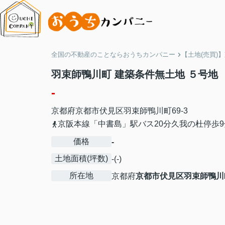
全国の不動産のことならおうちカンパニー
【土地(売買)
羽束師鴨川町 建築条件無土地 ５号地
-
京都府
京都市伏見区
羽束師鴨川町
69-3
京阪本線「中書島」駅バス20分久我の杜停歩9
価格
-
土地面積(坪数)
-(-)
所在地
京都府
京都市伏見区
羽束師鴨川