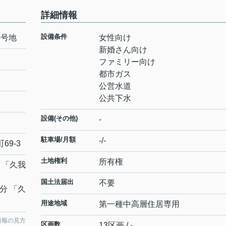
詳細情報
設備条件
５号地
女性向け
新婚さん向け
ファミリー向け
都市ガス
公営水道
公共下水
設備(その他)
-
駐車場/月額
-/-
町
69-3
土地権利
所有権
 「久我
国土法届出
不要
8分 「久
用途地域
第一種中高層住居専用
情報の見方
区画数
13区画 / -