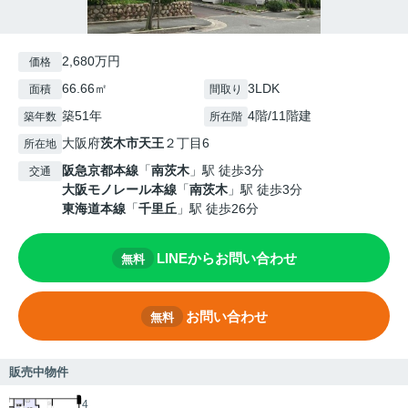
2,680万円
価格
66.66㎡
3LDK
面積
間取り
築51年
4階/11階建
築年数
所在階
大阪府
茨木市
天王
２丁目6
所在地
阪急京都本線
「
南茨木
」駅 徒歩3分
交通
大阪モノレール本線
「
南茨木
」駅 徒歩3分
東海道本線
「
千里丘
」駅 徒歩26分
LINEからお問い合わせ
無料
お問い合わせ
無料
販売中物件
4