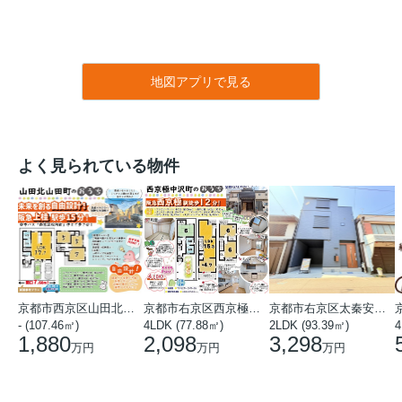
地図アプリで見る
よく見られている物件
京都市西京区山田北山田町
京都市右京区西京極中沢町
京都市右京区太秦安井藤ノ木町
- (107.46㎡)
4LDK (77.88㎡)
2LDK (93.39㎡)
4
1,880
2,098
3,298
万円
万円
万円