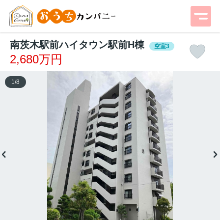
南茨木駅前ハイタウン駅前H棟
空室3
2,680万円
1
/
8