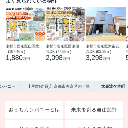
よく見られている物件
京都市西京区山田北山田町
京都市右京区西京極中沢町
京都市右京区太秦安井藤ノ木町
- (107.46㎡)
4LDK (77.88㎡)
2LDK (93.39㎡)
4
1,880
2,098
3,298
万円
万円
万円
ンパニー
【戸建(売買)】京都市右京区の一覧
太秦辻ケ本町