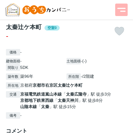
太秦辻ケ本町
空室0
-
-
価格
-
-(-)
建物面積
土地面積
5DK
間取り
築96年
-/2階建
築年数
所在階
京都府
京都市右京区
太秦辻ケ本町
所在地
京福電気鉄道嵐山本線
「
太秦広隆寺
」駅 徒歩3分
交通
京都地下鉄東西線
「
太秦天神川
」駅 徒歩8分
山陰本線
「
太秦
」駅 徒歩15分
-
備考
コメント