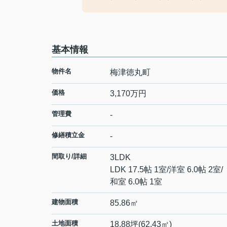
基本情報
物件名
梅津徳丸町
価格
3,170
万円
管理費
-
修繕積立金
-
間取り/詳細
3LDK
LDK 17.5帖 1室
/
洋室 6.0帖 2室
/
和室 6.0帖 1室
建物面積
85.86㎡
土地面積
18.88坪(62.43㎡)