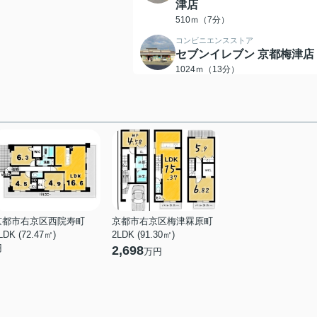
津店
510ｍ（7分）
コンビニエンスストア
セブンイレブン 京都梅津店
1024ｍ（13分）
コンビニエンスストア
ファミリーマート 梅津段町
店
1078ｍ（14分）
ドラッグストア
スギドラッグ 梅津店
409ｍ（6分）
銀行
京都中央信用金庫梅津支店
京都市右京区西院寿町
京都市右京区梅津罧原町
LDK (72.47㎡)
2LDK (91.30㎡)
393ｍ（5分）
円
2,698
万円
保育園
梅ノ宮保育園
222ｍ（3分）
保育園