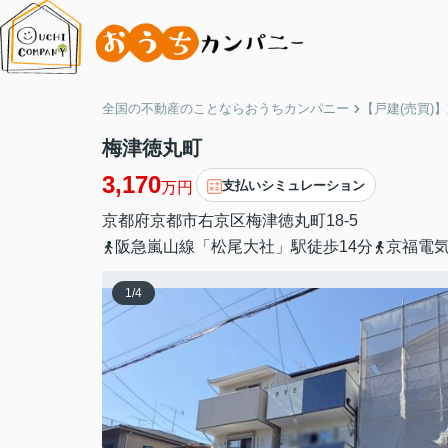
全国の不動産のことならおうちカンパニー
【戸建(売買)
梅津徳丸町
3,170
支払いシミュレーション
万円
京都府
京都市右京区
梅津徳丸町
18-5
阪急嵐山線「松尾大社」駅徒歩14分
京福電気
1
/
4