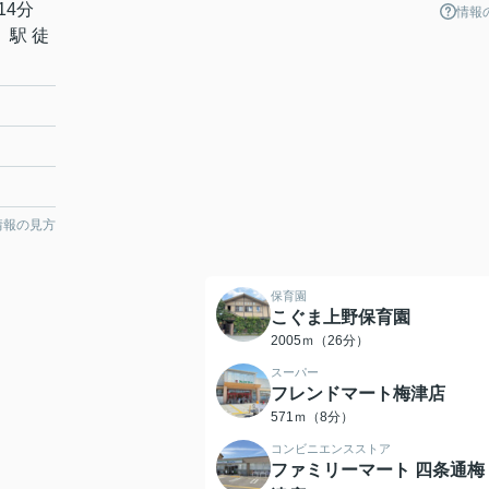
14分
情報
」駅 徒
情報の見方
保育園
こぐま上野保育園
2005ｍ（26分）
スーパー
フレンドマート梅津店
571ｍ（8分）
コンビニエンスストア
ファミリーマート 四条通梅