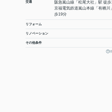
交通
阪急嵐山線
「
松尾大社
」駅 徒歩
京福電気鉄道嵐山本線
「
有栖川
歩19分
リフォーム
リノベーション
その他条件