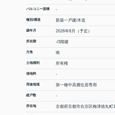
バルコニー面積
-
種別/構造
新築一戸建/木造
築年月
2026年8月（予定）
所在階
-/3階建
方角
南
土地権利
所有権
借地料
-
用途地域
第一種中高層住居専用
総戸数
-
所在地
京都府
京都市右京区
梅津徳丸町