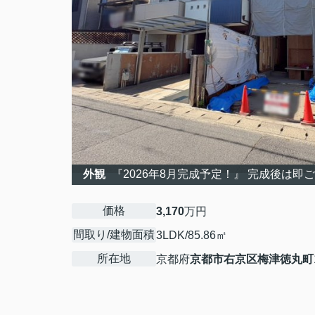
外観
『2026年8月完成予定！』 完成後は即ご
価格
3,170
万円
間取り/建物面積
3LDK/85.86㎡
所在地
京都府
京都市右京区
梅津徳丸町