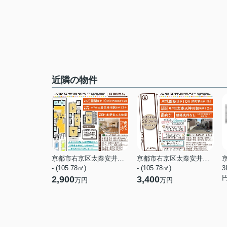
近隣の物件
京都市右京区太秦安井馬塚町
京都市右京区太秦安井馬塚町
- (105.78㎡)
- (105.78㎡)
3
2,900
3,400
万円
万円