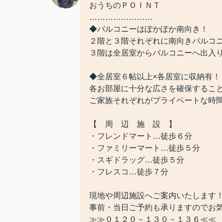
おうちのＰＯＩＮＴ
……………………
◆バルコニーはぽかぽか南向き！
２階と３階それぞれに南向きバルコ
３階は全居室からバルコニーへ出入
◆全居室６帖以上×各居室に収納有！
各お部屋に十分な広さを確保するこ
ご家族それぞれがプライベートな時間
【 周 辺 施 設 】
・フレンドマート…徒歩６分
・ファミリーマート…徒歩５分
・スギドラッグ…徒歩５分
・フレスコ…徒歩７分
現地や周辺施設へご案内いたします
事前・当日ご予約も承りますのでお気
≫≫０１２０－１３０－１３６≪≪