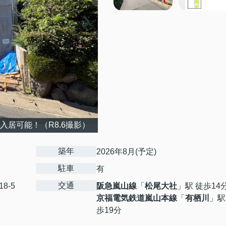
入居可能！（R8.6撮影）
築年
2026年8月(予定)
駐車
有
交通
18-5
阪急嵐山線
「
松尾大社
」駅 徒歩14
京福電気鉄道嵐山本線
「
有栖川
」駅
歩19分