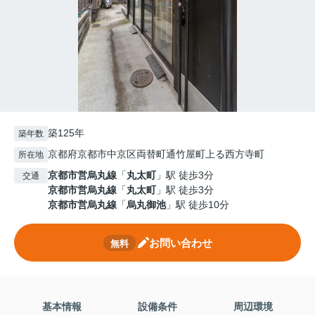
築125年
築年数
京都府京都市中京区両替町通竹屋町上る西方寺町
所在地
京都市営烏丸線
「
丸太町
」駅 徒歩3分
交通
京都市営烏丸線
「
丸太町
」駅 徒歩3分
京都市営烏丸線
「
烏丸御池
」駅 徒歩10分
お問い合わせ
無料
基本情報
設備条件
周辺環境