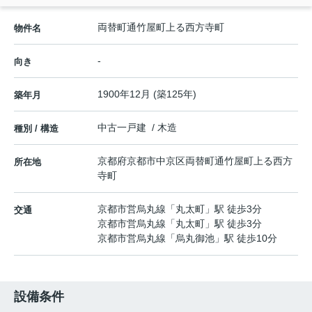
両替町通竹屋町上る西方寺町
物件名
-
向き
1900年12月 (築125年)
築年月
中古一戸建 / 木造
種別 / 構造
京都府
京都市中京区
両替町通竹屋町上る
西方
所在地
寺町
京都市営烏丸線
「
丸太町
」駅 徒歩3分
交通
京都市営烏丸線
「
丸太町
」駅 徒歩3分
京都市営烏丸線
「
烏丸御池
」駅 徒歩10分
設備条件