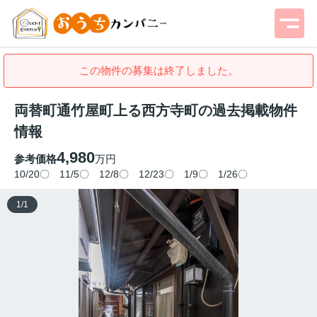
この物件の募集は終了しました。
両替町通竹屋町上る西方寺町の過去掲載物件
情報
4,980
参考価格
万円
10/20〇 11/5〇 12/8〇 12/23〇 1/9〇 1/26〇
1
/
1