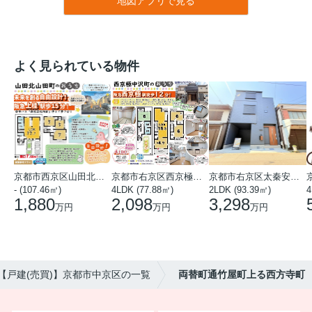
地図アプリで見る
よく見られている物件
京都市西京区山田北山田町
京都市右京区西京極中沢町
京都市右京区太秦安井藤ノ木町
- (107.46㎡)
4LDK (77.88㎡)
2LDK (93.39㎡)
4
1,880
2,098
3,298
万円
万円
万円
【戸建(売買)】京都市中京区の一覧
両替町通竹屋町上る西方寺町