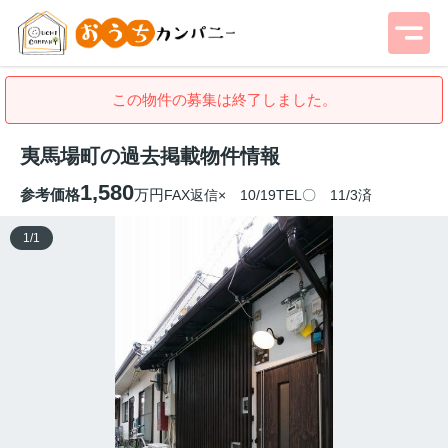
この物件の募集は終了しました。
夷馬場町の過去掲載物件情報
1,580
参考価格
万円
FAX返信× 10/19TEL〇 11/3済
1
/
1