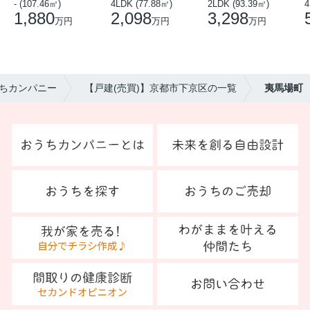
- (107.46㎡)
4LDK (77.88㎡)
2LDK (93.39㎡)
4
1,880
2,098
3,298
万円
万円
万円
ちカンパニー
【戸建(売買)】京都市下京区の一覧
夷馬場町