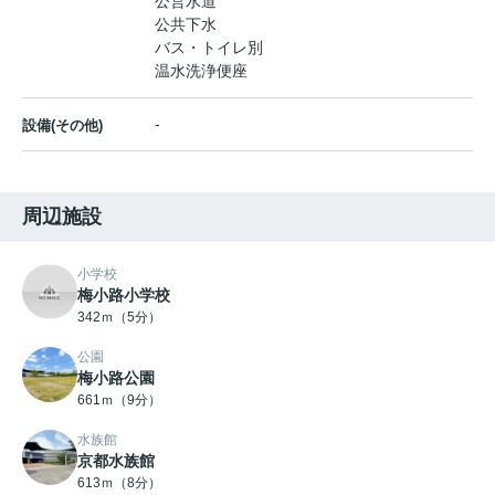
公営水道
公共下水
バス・トイレ別
温水洗浄便座
-
設備(その他)
周辺施設
小学校
梅小路小学校
342ｍ（5分）
公園
梅小路公園
661ｍ（9分）
水族館
京都水族館
613ｍ（8分）