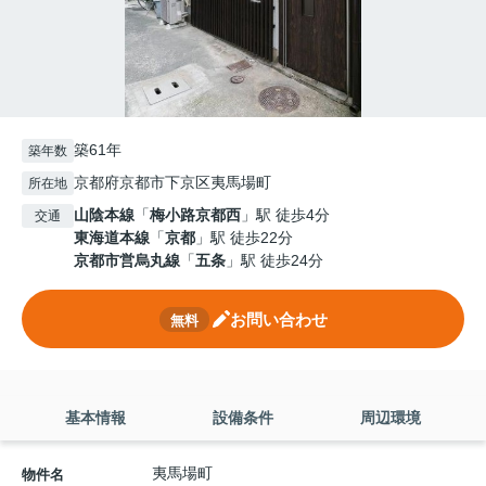
築61年
築年数
京都府京都市下京区夷馬場町
所在地
山陰本線
「
梅小路京都西
」駅 徒歩4分
交通
東海道本線
「
京都
」駅 徒歩22分
京都市営烏丸線
「
五条
」駅 徒歩24分
お問い合わせ
無料
基本情報
設備条件
周辺環境
夷馬場町
物件名