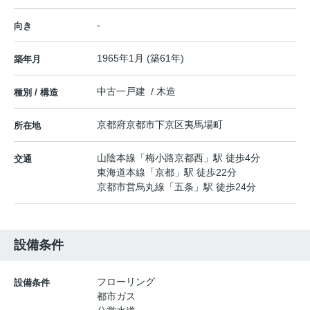
-
向き
1965年1月 (築61年)
築年月
中古一戸建 / 木造
種別 / 構造
京都府
京都市下京区
夷馬場町
所在地
山陰本線
「
梅小路京都西
」駅 徒歩4分
交通
東海道本線
「
京都
」駅 徒歩22分
京都市営烏丸線
「
五条
」駅 徒歩24分
設備条件
フローリング
設備条件
都市ガス