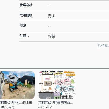
管理会社
-
取引態様
売主
現況
-
引渡し
相談
情報
京都市伏見区桃山最上町
京都市伏見区醍醐南西裏町
 (187.06㎡)
- (81.78㎡)