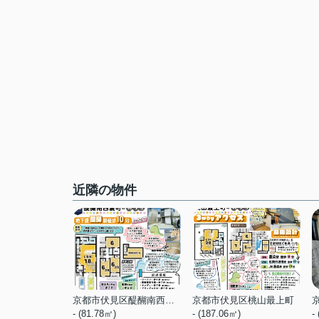
近隣の物件
京都市伏見区醍醐南西裏町
京都市伏見区桃山最上町
- (81.78㎡)
- (187.06㎡)
-