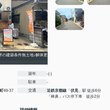
坪の建築条件無土地♪解体更
築年
-(-)
駐車
-
交通
町
49-37
近鉄京都線
「
伏見
」駅 徒歩6分
「棒鼻」バス停下車 徒歩2分