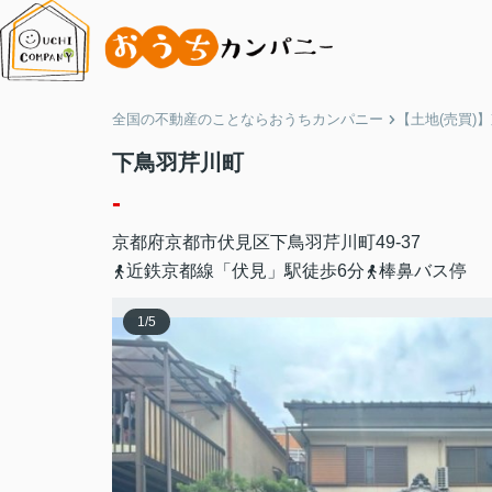
全国の不動産のことならおうちカンパニー
【土地(売買)
下鳥羽芹川町
-
京都府
京都市伏見区
下鳥羽芹川町
49-37
近鉄京都線「伏見」駅徒歩6分
棒鼻バス停
1
/
5