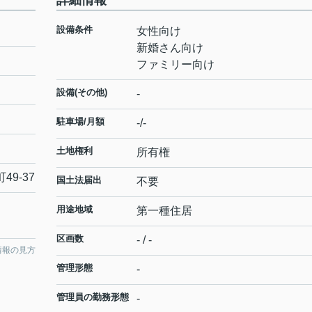
詳細情報
設備条件
女性向け
新婚さん向け
ファミリー向け
設備(その他)
-
駐車場/月額
-/-
土地権利
所有権
町
49-37
国土法届出
不要
用途地域
第一種住居
区画数
- / -
情報の見方
管理形態
-
管理員の勤務形態
-