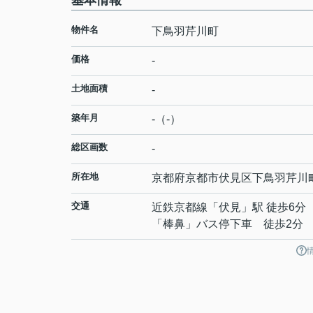
基本情報
物件名
下鳥羽芹川町
価格
-
土地面積
-
築年月
-（-）
総区画数
-
所在地
京都府
京都市伏見区
下鳥羽芹川
交通
近鉄京都線
「
伏見
」駅 徒歩6分
「棒鼻」バス停下車 徒歩2分