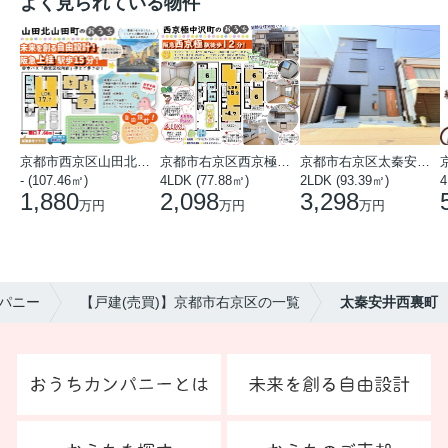
よく見られている物件
京都市西京区山田北山田町
京都市右京区西京極中沢町
京都市右京区太秦安井藤ノ木町
- (107.46㎡)
4LDK (77.88㎡)
2LDK (93.39㎡)
4
1,880
2,098
3,298
万円
万円
万円
パニー
【戸建(売買)】京都市右京区の一覧
太秦安井西裏町