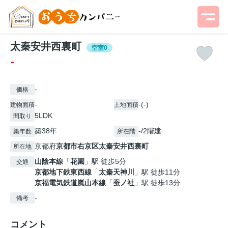
太秦安井西裏町
空室0
-
-
価格
-
-(-)
建物面積
土地面積
5LDK
間取り
築38年
-/2階建
築年数
所在階
京都府
京都市右京区
太秦安井西裏町
所在地
山陰本線
「
花園
」駅 徒歩5分
交通
京都地下鉄東西線
「
太秦天神川
」駅 徒歩11分
京福電気鉄道嵐山本線
「
蚕ノ社
」駅 徒歩13分
-
備考
コメント