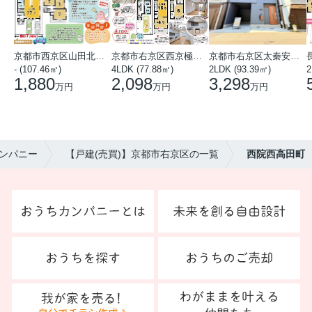
京都市西京区山田北山田町
京都市右京区西京極中沢町
京都市右京区太秦安井藤ノ木町
- (107.46㎡)
4LDK (77.88㎡)
2LDK (93.39㎡)
1,880
2,098
3,298
万円
万円
万円
ンパニー
【戸建(売買)】京都市右京区の一覧
西院西高田町