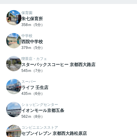
保育園
朱七保育所
358ｍ（5分）
中学校
西院中学校
379ｍ（5分）
喫茶店・カフェ
スターバックスコーヒー 京都西大路店
545ｍ（7分）
スーパー
ライフ 壬生店
435ｍ（6分）
ショッピングセンター
イオンモール京都五条
562ｍ（8分）
コンビニエンスストア
セブンイレブン 京都西大路松原店