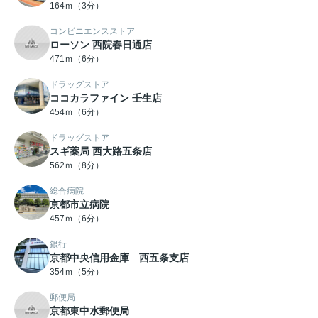
164ｍ（3分）
コンビニエンスストア
ローソン 西院春日通店
471ｍ（6分）
ドラッグストア
ココカラファイン 壬生店
454ｍ（6分）
ドラッグストア
スギ薬局 西大路五条店
562ｍ（8分）
総合病院
京都市立病院
457ｍ（6分）
銀行
京都中央信用金庫 西五条支店
354ｍ（5分）
郵便局
京都東中水郵便局