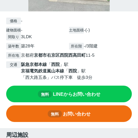
-
価格
-
-(-)
建物面積
土地面積
3LDK
間取り
築28年
-/3階建
築年数
所在階
京都府
京都市右京区
西院西高田町
11-5
所在地
阪急京都本線
「
西院
」駅
交通
京福電気鉄道嵐山本線
「
西院
」駅
「西大路五条」バス停下車 徒歩3分
LINEからお問い合わせ
無料
お問い合わせ
無料
周辺施設