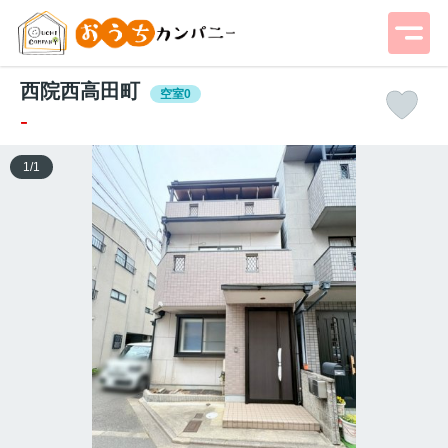
西院西高田町
空室0
-
1
/
1