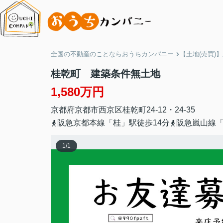
全国の不動産のことならおうちカンパニー
【土地(売買)
桂乾町 建築条件無土地
1,580万円
京都府
京都市西京区
桂乾町
24-12・24-35
阪急京都本線「桂」駅徒歩14分
阪急嵐山線「
1
/
1