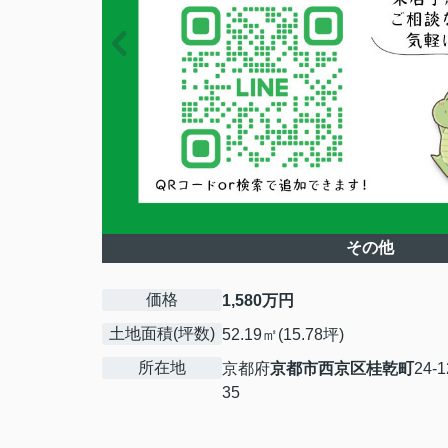
その他
価格
1,580万円
土地面積(坪数)
52.19㎡(15.78坪)
所在地
京都府
京都市西京区
桂乾町
24-
35