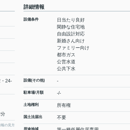
詳細情報
設備条件
日当たり良好
閑静な住宅地
自由設計対応
新婚さん向け
ファミリー向け
都市ガス
公営水道
公共下水
設備(その他)
2・24-
-
駐車場/月額
-/-
土地権利
所有権
2分
国土法届出
不要
情報の見方
用途地域
第一種低層住居専用