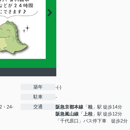
築年
-(-)
駐車
-
交通
12・24-
阪急京都本線
「
桂
」駅 徒歩14分
阪急嵐山線
「
上桂
」駅 徒歩12分
「千代原口」バス停下車 徒歩2分