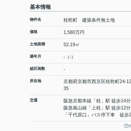
基本情報
物件名
桂乾町 建築条件無土地
価格
1,580万円
土地面積
52.19㎡
築年月
-（-）
総区画数
-
所在地
京都府
京都市西京区
桂乾町
24-1
35
交通
阪急京都本線
「
桂
」駅 徒歩14分
阪急嵐山線
「
上桂
」駅 徒歩12分
「千代原口」バス停下車 徒歩