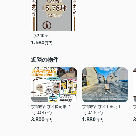
- (52.19㎡)
1,580
万円
近隣の物件
京都市西京区松尾東ノ口町
京都市西京区山田北山田町
- (100.47㎡)
- (107.46㎡)
-
3,800
1,880
3
万円
万円