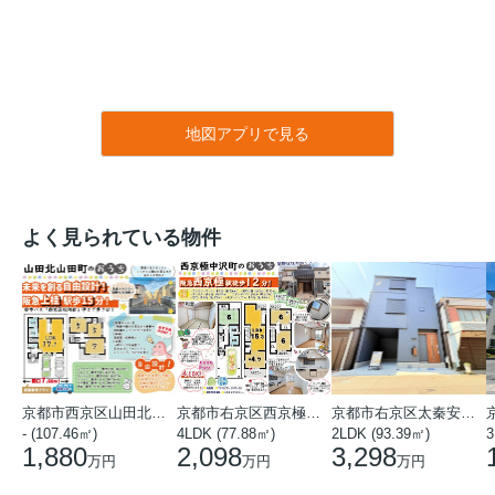
地図アプリで見る
よく見られている物件
京都市西京区山田北山田町
京都市右京区西京極中沢町
京都市右京区太秦安井藤ノ木町
- (107.46㎡)
4LDK (77.88㎡)
2LDK (93.39㎡)
3
1,880
2,098
3,298
万円
万円
万円