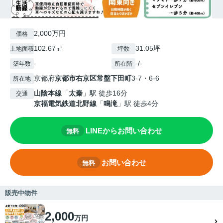
2,000万円
価格
102.67㎡
31.05坪
土地面積
坪数
-
-/-
築年数
所在階
京都府
京都市右京区
常盤下田町
3-7・6-6
所在地
山陰本線
「
太秦
」駅 徒歩16分
交通
京福電気鉄道北野線
「
鳴滝
」駅 徒歩4分
LINEからお問い合わせ
無料
お問い合わせ
無料
販売中物件
2,000
万円